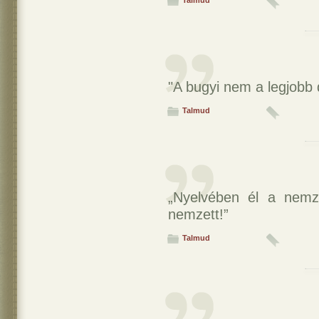
Talmud
"A bugyi nem a legjobb d
Talmud
„Nyelvében él a nemz
nemzett!”
Talmud