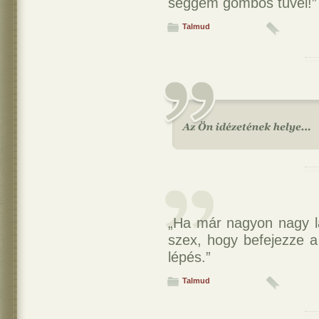
seggem gombos tűvel!”
Talmud
„Ha már nagyon nagy lá
szex, hogy befejezze a
lépés.”
Talmud