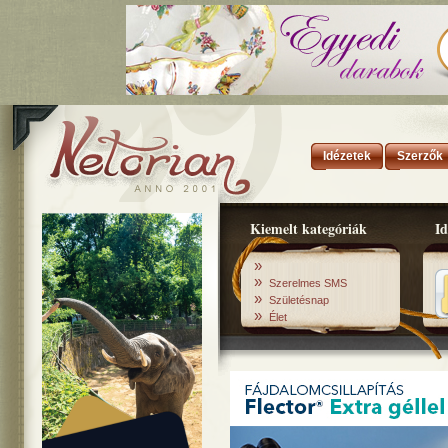
Idézetek
Szerzők
Kiemelt kategóriák
Id
»
»
Szerelmes SMS
»
Születésnap
»
Élet