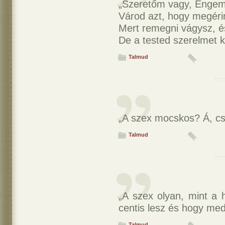
„Szeretőm vagy, Engem 
Várod azt, hogy megéri
Mert remegni vágysz, é
De a tested szerelmet ké
Talmud
„A szex mocskos? Á, csa
Talmud
„A szex olyan, mint a 
centis lesz és hogy medd
Talmud