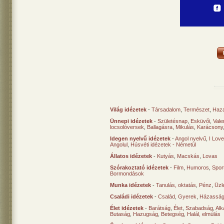
Világ idézetek
-
Társadalom
,
Természet
,
Haz
Ünnepi idézetek
-
Születésnap
,
Esküvői
,
Vale
locsolóversek
,
Ballagásra
,
Mikulás
,
Karácsony
Idegen nyelvű idézetek
-
Angol nyelvű
,
I Lov
Angolul
,
Húsvéti idézetek - Németül
Állatos idézetek
-
Kutyás
,
Macskás
,
Lovas
Szórakoztató idézetek
-
Film
,
Humoros
,
Spor
Bormondások
Munka idézetek
-
Tanulás, oktatás
,
Pénz
,
Üzle
Családi idézetek
-
Család
,
Gyerek
,
Házasság
Élet idézetek
-
Barátság
,
Élet
,
Szabadság
,
Al
Butaság
,
Hazugság
,
Betegség
,
Halál, elmúlás