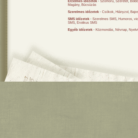
Érzelmes idézetek
-
Szomorú
,
Szeretet
,
Bold
Magány
,
Búcsúzás
Szerelmes idézetek
-
Csókok
,
Hiányzol
,
Bajo
SMS idézetek
-
Szerelmes SMS
,
Humoros, vi
SMS
,
Erotikus SMS
Egyéb idézetek
-
Közmondás
,
Névnap
,
Nyelv