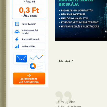
Idézetek
/
Új év, új élet.
Új érv, új mérleg.