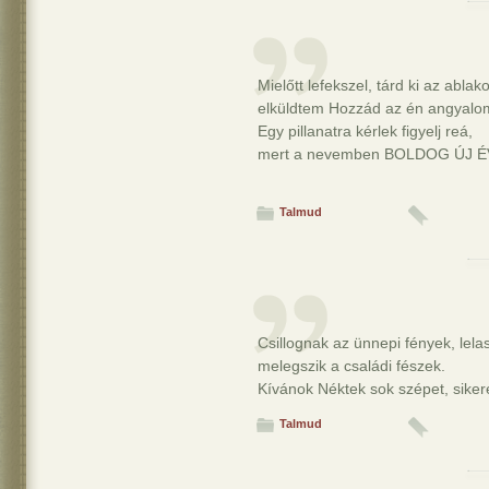
Mielőtt lefekszel, tárd ki az ablak
elküldtem Hozzád az én angyalo
Egy pillanatra kérlek figyelj reá,
mert a nevemben BOLDOG ÚJ É
Talmud
Csillognak az ünnepi fények, lelas
melegszik a családi fészek.
Kívánok Néktek sok szépet, sikere
Talmud