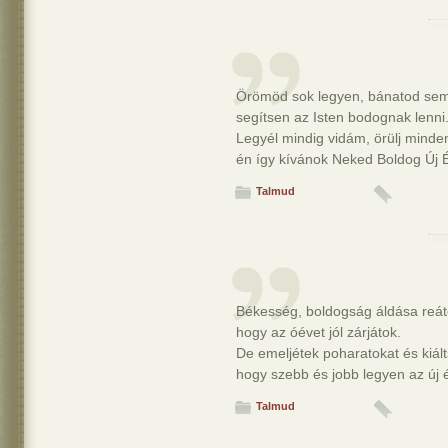
Örömöd sok legyen, bánatod se
segítsen az Isten bodognak lenni
Legyél mindig vidám, örülj minde
én így kívánok Neked Boldog Új É
Talmud
Békesség, boldogság áldása reát
hogy az óévet jól zárjátok.
De emeljétek poharatokat és kiál
hogy szebb és jobb legyen az új 
Talmud