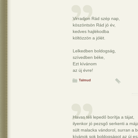
Virradjon Rád szép nap,
köszöntsön Rád jó év,
kedves hajlékodba
költözzön a jólét.
Lelkedben boldogság,
szívedben béke,
Ezt kívánom
az új évre!
Talmud
Havas téli lepedő borítja a tájat,
ilyenkor jó pezsgő serkenti a mája
sült malacka vándorol, surran a 
kívánok sok boldogságot az új e