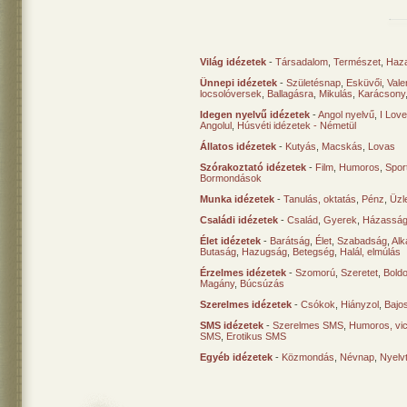
Világ idézetek
-
Társadalom
,
Természet
,
Haz
Ünnepi idézetek
-
Születésnap
,
Esküvői
,
Vale
locsolóversek
,
Ballagásra
,
Mikulás
,
Karácsony
Idegen nyelvű idézetek
-
Angol nyelvű
,
I Lov
Angolul
,
Húsvéti idézetek - Németül
Állatos idézetek
-
Kutyás
,
Macskás
,
Lovas
Szórakoztató idézetek
-
Film
,
Humoros
,
Spor
Bormondások
Munka idézetek
-
Tanulás, oktatás
,
Pénz
,
Üzle
Családi idézetek
-
Család
,
Gyerek
,
Házasság
Élet idézetek
-
Barátság
,
Élet
,
Szabadság
,
Al
Butaság
,
Hazugság
,
Betegség
,
Halál, elmúlás
Érzelmes idézetek
-
Szomorú
,
Szeretet
,
Bold
Magány
,
Búcsúzás
Szerelmes idézetek
-
Csókok
,
Hiányzol
,
Bajo
SMS idézetek
-
Szerelmes SMS
,
Humoros, vi
SMS
,
Erotikus SMS
Egyéb idézetek
-
Közmondás
,
Névnap
,
Nyelv