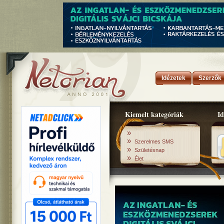
Idézetek
Szerzők
Kiemelt kategóriák
Id
»
»
Szerelmes SMS
»
Születésnap
»
Élet