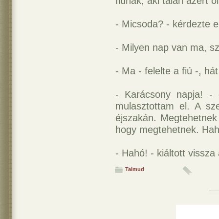
fiúnak, aki talán azért ó
- Micsoda? - kérdezte e
- Milyen nap van ma, s
- Ma - felelte a fiú -, h
- Karácsony napja! -
mulasztottam el. A sz
éjszakán. Megtehetnek 
hogy megtehetnek. Hah
- Hahó! - kiáltott vissza 
Talmud