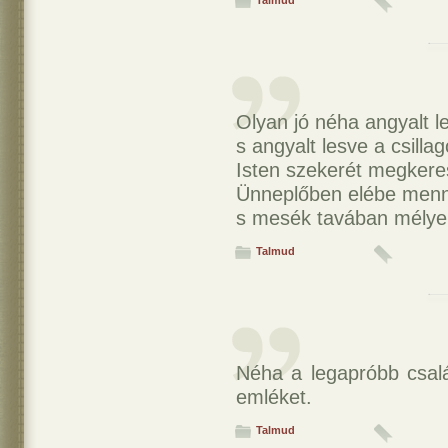
Talmud
Olyan jó néha angyalt l
s angyalt lesve a csilla
Isten szekerét megkere
Ünneplőben elébe menn
s mesék tavában mélyen,
Talmud
Néha a legapróbb csal
emléket.
Talmud