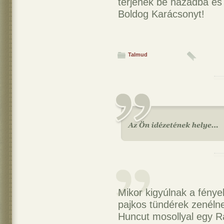
térjenek be házadba és
Boldog Karácsonyt!
Talmud
Mikor kigyúlnak a fénye
pajkos tündérek zenéln
Huncut mosollyal egy R