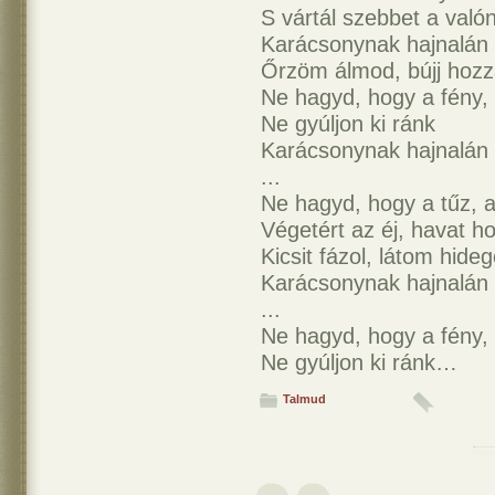
S vártál szebbet a valón
Karácsonynak hajnalán
Őrzöm álmod, bújj hoz
Ne hagyd, hogy a fény, 
Ne gyúljon ki ránk
Karácsonynak hajnalán
...
Ne hagyd, hogy a tűz, a
Végetért az éj, havat ho
Kicsit fázol, látom hide
Karácsonynak hajnalán
...
Ne hagyd, hogy a fény, 
Ne gyúljon ki ránk…
Talmud