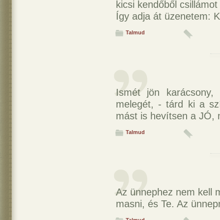
kicsi kendőből csillámot 
Így adja át üzenetem: 
Talmud
Ismét jön karácsony,
melegét, - tárd ki a s
mást is hevítsen a JÓ, 
Talmud
Az ünnephez nem kell m
masni, és Te. Az ünne