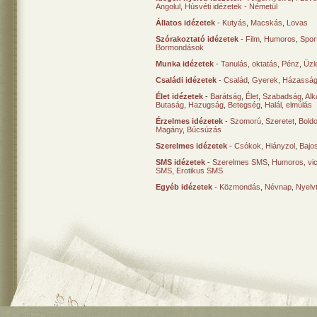
Angolul
,
Húsvéti idézetek - Németül
Állatos idézetek
-
Kutyás
,
Macskás
,
Lovas
Szórakoztató idézetek
-
Film
,
Humoros
,
Spor
Bormondások
Munka idézetek
-
Tanulás, oktatás
,
Pénz
,
Üzle
Családi idézetek
-
Család
,
Gyerek
,
Házasság
Élet idézetek
-
Barátság
,
Élet
,
Szabadság
,
Al
Butaság
,
Hazugság
,
Betegség
,
Halál, elmúlás
Érzelmes idézetek
-
Szomorú
,
Szeretet
,
Bold
Magány
,
Búcsúzás
Szerelmes idézetek
-
Csókok
,
Hiányzol
,
Bajo
SMS idézetek
-
Szerelmes SMS
,
Humoros, vi
SMS
,
Erotikus SMS
Egyéb idézetek
-
Közmondás
,
Névnap
,
Nyelv