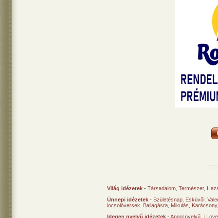
Világ idézetek
-
Társadalom
,
Természet
,
Haz
Ünnepi idézetek
-
Születésnap
,
Esküvői
,
Vale
locsolóversek
,
Ballagásra
,
Mikulás
,
Karácsony
Idegen nyelvű idézetek
-
Angol nyelvű
,
I Lov