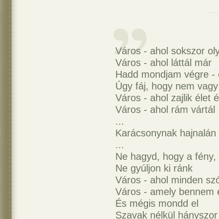
Város - ahol sokszor ol
Város - ahol láttál már
Hadd mondjam végre - 
Úgy fáj, hogy nem vagy
Város - ahol zajlik élet é
Város - ahol rám vártál
...
Karácsonynak hajnalán
...
Ne hagyd, hogy a fény, 
Ne gyúljon ki ránk
Város - ahol minden szó
Város - amely bennem 
És mégis mondd el
Szavak nélkül hányszor