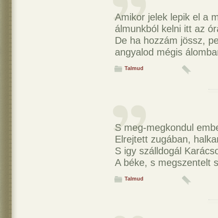
Amikor jelek lepik el a 
álmunkból kelni itt az ó
De ha hozzám jössz, p
angyalod mégis álomban
Talmud
S meg-megkondul embe
Elrejtett zugában, halk
S igy szálldogál Karácso
A béke, s megszentelt s
Talmud