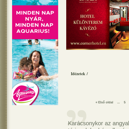
Idézetek
/
« Első oldal
...
5
Karácsonykor az angyalo