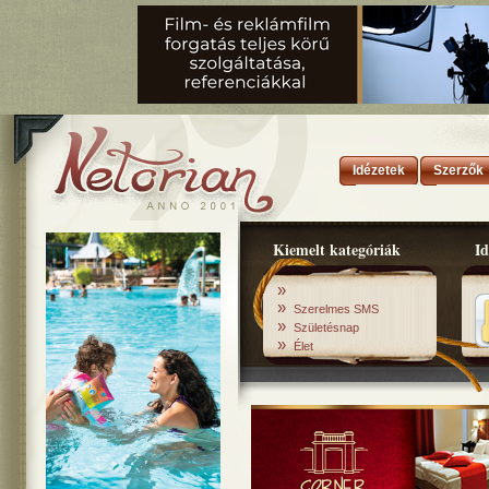
Idézetek
Szerzők
Kiemelt kategóriák
Id
»
»
Szerelmes SMS
»
Születésnap
»
Élet