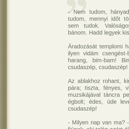
- Nem tudom, hányad
tudom, mennyi időt tö
sem tudok. Valóság
bánom. Hadd legyek ki
Áradozását templomi h
ilyen vidám csengést-
harang, bim-bam! Bi
csudaszép, csudaszép!
Az ablakhoz rohant, kin
pára; tiszta, fényes, 
muzsikájával táncra pe
égbolt; édes, üde le
csudaszép!
- Milyen nap van ma? -