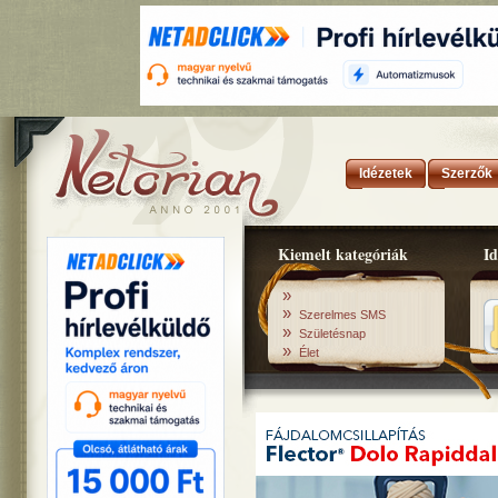
Idézetek
Szerzők
Kiemelt kategóriák
Id
»
»
Szerelmes SMS
»
Születésnap
»
Élet