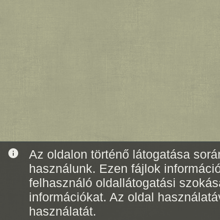
info
Az oldalon történő látogatása során
használunk. Ezen fájlok informáci
felhasználó oldallátogatási szoká
információkat. Az oldal használatá
használatát.