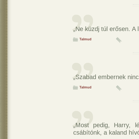
„Ne küzdj túl erősen. A 
Talmud
„Szabad embernek nincs
Talmud
„Most pedig, Harry, l
csábítónk, a kaland hív