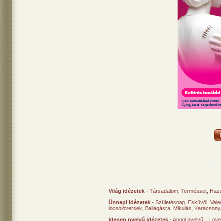
Világ idézetek
-
Társadalom
,
Természet
,
Haz
Ünnepi idézetek
-
Születésnap
,
Esküvői
,
Vale
locsolóversek
,
Ballagásra
,
Mikulás
,
Karácsony
Idegen nyelvű idézetek
-
Angol nyelvű
,
I Lov