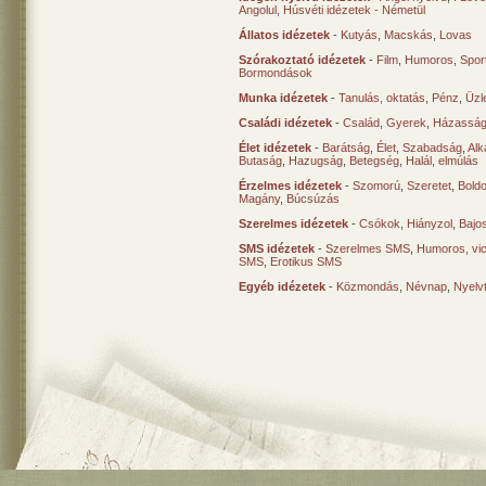
Angolul
,
Húsvéti idézetek - Németül
Állatos idézetek
-
Kutyás
,
Macskás
,
Lovas
Szórakoztató idézetek
-
Film
,
Humoros
,
Spor
Bormondások
Munka idézetek
-
Tanulás, oktatás
,
Pénz
,
Üzle
Családi idézetek
-
Család
,
Gyerek
,
Házasság
Élet idézetek
-
Barátság
,
Élet
,
Szabadság
,
Al
Butaság
,
Hazugság
,
Betegség
,
Halál, elmúlás
Érzelmes idézetek
-
Szomorú
,
Szeretet
,
Bold
Magány
,
Búcsúzás
Szerelmes idézetek
-
Csókok
,
Hiányzol
,
Bajo
SMS idézetek
-
Szerelmes SMS
,
Humoros, vi
SMS
,
Erotikus SMS
Egyéb idézetek
-
Közmondás
,
Névnap
,
Nyelv