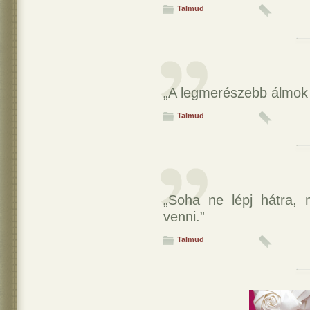
Talmud
„A legmerészebb álmok m
Talmud
„Soha ne lépj hátra, 
venni.”
Talmud