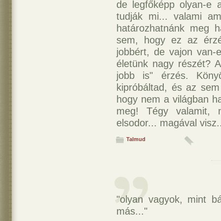
de legfőképp olyan-e 
tudják mi... valami a
határozhatnánk meg 
sem, hogy ez az érzé
jobbért, de vajon van-
életünk nagy részét? A
jobb is" érzés. Köny
kipróbáltad, és az sem
hogy nem a világban h
meg! Tégy valamit, m
elsodor... magával visz..
Talmud
"olyan vagyok, mint b
más..."