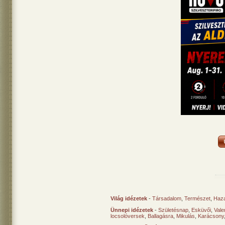
Világ idézetek
-
Társadalom
,
Természet
,
Haz
Ünnepi idézetek
-
Születésnap
,
Esküvői
,
Vale
locsolóversek
,
Ballagásra
,
Mikulás
,
Karácsony