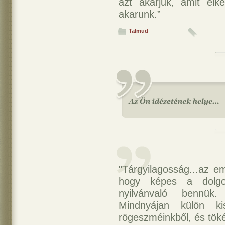
azt akarjuk, amit elk
akarunk.”
Talmud
"Tárgyilagosság...az em
hogy képes a dolgo
nyilvánvaló bennük.
Mindnyájan külön k
rögeszméinkből, és tökél