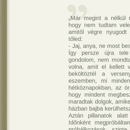
„Már megint a nélkül 
hogy nem tudtam vele
amitől végre nyugodt 
tőled:
- Jaj, anya, ne most be
Így persze újra tel
gondolom, nem mondta
volna, amit el kellet
beköltöztél a verse
eszemben, mi mindenr
hétköznapokban, az örö
hogy mindent megbesz
maradtak dolgok, amike
házban bajba kerülhets
Aztán pillanatok alatt
Időnként megpróbálta
próbálkozások szint