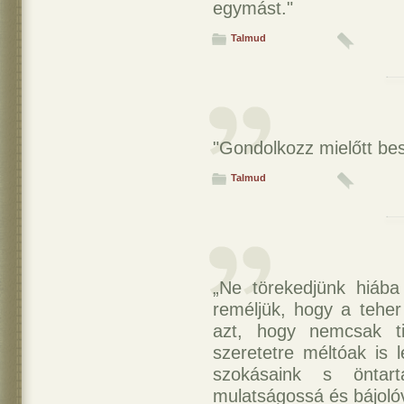
egymást."
Talmud
"Gondolkozz mielőtt besz
Talmud
„Ne törekedjünk hiába
reméljük, hogy a teher
azt, hogy nemcsak ti
szeretetre méltóak is 
szokásaink s öntart
mulatságossá és bájoló