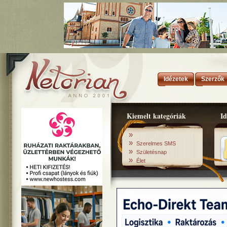
Idézetek
Szerzők
Kiemelt kategóriák
Id
»
»
Szerelmes SMS
»
Születésnap
»
Élet