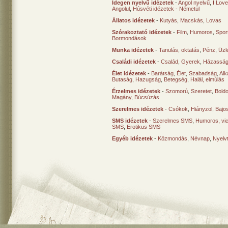
Idegen nyelvű idézetek
-
Angol nyelvű
,
I Lov
Angolul
,
Húsvéti idézetek - Németül
Állatos idézetek
-
Kutyás
,
Macskás
,
Lovas
Szórakoztató idézetek
-
Film
,
Humoros
,
Spor
Bormondások
Munka idézetek
-
Tanulás, oktatás
,
Pénz
,
Üzle
Családi idézetek
-
Család
,
Gyerek
,
Házasság
Élet idézetek
-
Barátság
,
Élet
,
Szabadság
,
Al
Butaság
,
Hazugság
,
Betegség
,
Halál, elmúlás
Érzelmes idézetek
-
Szomorú
,
Szeretet
,
Bold
Magány
,
Búcsúzás
Szerelmes idézetek
-
Csókok
,
Hiányzol
,
Bajo
SMS idézetek
-
Szerelmes SMS
,
Humoros, vi
SMS
,
Erotikus SMS
Egyéb idézetek
-
Közmondás
,
Névnap
,
Nyelv