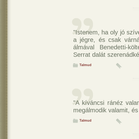
"Istenem, ha oly jó szí
a jégre, és csak várn
álmával Benedetti-köl
Serrat dalát szerenádk
Talmud
"A kíváncsi ránéz valam
megálmodik valamit, és 
Talmud