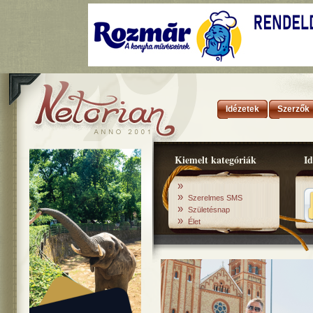
Idézetek
Szerzők
Kiemelt kategóriák
Id
»
»
Szerelmes SMS
»
Születésnap
»
Élet