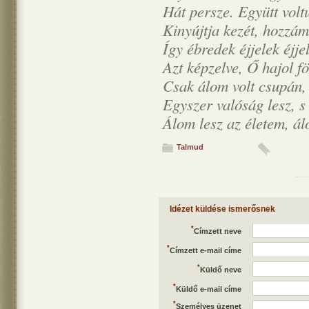
Hát persze. Együtt volt
Kinyújtja kezét, hozzá
Így ébredek éjjelek éjje
Azt képzelve, Ő hajol f
Csak álom volt csupán,
Egyszer valóság lesz, s
Álom lesz az életem, á
Talmud
Idézet küldése ismerősnek
*
Címzett neve
*
Címzett e-mail címe
*
Küldő neve
*
Küldő e-mail címe
*
Személyes üzenet