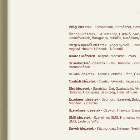
Világ idézetek
-
Társadalom
,
Természet
,
Haz
Ünnepi idézetek
-
Születésnap
,
Esküvői
,
Vale
locsolóversek
,
Ballagásra
,
Mikulás
,
Karácsony
Idegen nyelvű idézetek
-
Angol nyelvű
,
I Lov
Angolul
,
Húsvéti idézetek - Németül
Állatos idézetek
-
Kutyás
,
Macskás
,
Lovas
Szórakoztató idézetek
-
Film
,
Humoros
,
Spor
Bormondások
Munka idézetek
-
Tanulás, oktatás
,
Pénz
,
Üzle
Családi idézetek
-
Család
,
Gyerek
,
Házasság
Élet idézetek
-
Barátság
,
Élet
,
Szabadság
,
Al
Butaság
,
Hazugság
,
Betegség
,
Halál, elmúlás
Érzelmes idézetek
-
Szomorú
,
Szeretet
,
Bold
Magány
,
Búcsúzás
Szerelmes idézetek
-
Csókok
,
Hiányzol
,
Bajo
SMS idézetek
-
Szerelmes SMS
,
Humoros, vi
SMS
,
Erotikus SMS
Egyéb idézetek
-
Közmondás
,
Névnap
,
Nyelv