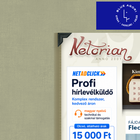
Kiem
»
»
S
»
S
»
É