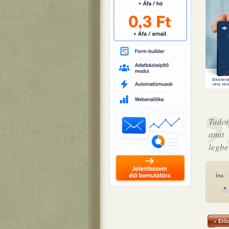
Tudom
amit
legbe
Írta:
« Előz