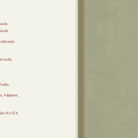
tazás
svéti
 idézetek -
ól szóló
,
Tudás
,
ás
,
Fájdalom
,
Újévi B.U.É.K.