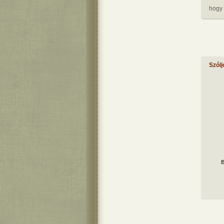
hogy e
Szólj
B