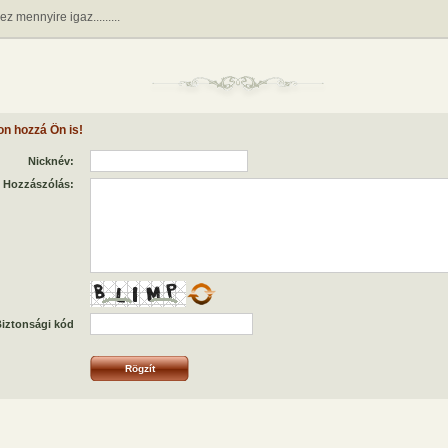
z mennyire igaz.........
on hozzá Ön is!
Nicknév:
Hozzászólás:
iztonsági kód