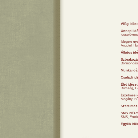
Világ idéz
Ünnepi id
locsolóver
Idegen nye
Angolul
,
Hú
Állatos id
Szórakozta
Bormondás
Munka idé
Családi id
Élet idéze
Butaság
,
H
Érzelmes i
Magány
,
B
Szerelmes
SMS idéze
SMS
,
Erot
Egyéb idé