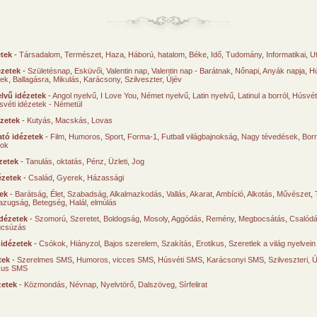
etek
-
Társadalom
,
Természet
,
Haza
,
Háború, hatalom
,
Béke
,
Idő
,
Tudomány
,
Informatikai
,
U
ézetek
-
Születésnap
,
Esküvői
,
Valentin nap
,
Valentin nap - Barátnak
,
Nőnapi
,
Anyák napja
,
Hú
sek
,
Ballagásra
,
Mikulás
,
Karácsony
,
Szilveszter, Újév
lvű idézetek
-
Angol nyelvű
,
I Love You
,
Német nyelvű
,
Latin nyelvű
,
Latinul a borról
,
Húsvéti
svéti idézetek - Németül
ézetek
-
Kutyás
,
Macskás
,
Lovas
tó idézetek
-
Film
,
Humoros
,
Sport
,
Forma-1
,
Futball világbajnokság
,
Nagy tévedések
,
Borr
ok
zetek
-
Tanulás, oktatás
,
Pénz
,
Üzleti
,
Jog
ézetek
-
Család
,
Gyerek
,
Házassági
tek
-
Barátság
,
Élet
,
Szabadság
,
Alkalmazkodás
,
Vallás
,
Akarat
,
Ambíció
,
Alkotás
,
Művészet
,
azugság
,
Betegség
,
Halál, elmúlás
dézetek
-
Szomorú
,
Szeretet
,
Boldogság
,
Mosoly
,
Aggódás
,
Remény
,
Megbocsátás
,
Csalód
úcsúzás
 idézetek
-
Csókok
,
Hiányzol
,
Bajos szerelem
,
Szakítás
,
Erotikus
,
Szeretlek a világ nyelvein
tek
-
Szerelmes SMS
,
Humoros, vicces SMS
,
Húsvéti SMS
,
Karácsonyi SMS
,
Szilveszteri, 
ikus SMS
zetek
-
Közmondás
,
Névnap
,
Nyelvtörő
,
Dalszöveg
,
Sírfelirat