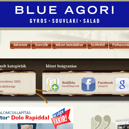
Idézetek
Szerzők
Idézet beküldése
Szófelhő
Felhaszná
elt kategóriák
Idézet beágyazása
zerelmes SMS
Beállítás
Facebook
kezdőlapnak
csoport
zületésnap
let