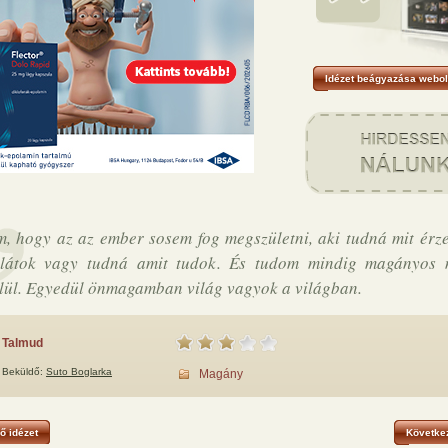
Idézet beágyazása webol
, hogy az az ember sosem fog megszületni, aki tudná mit érze
 látok vagy tudná amit tudok. És tudom mindig magányos
lül. Egyedül önmagamban világ vagyok a világban.
Talmud
Beküldő:
Suto Boglarka
Magány
ő idézet
Következ