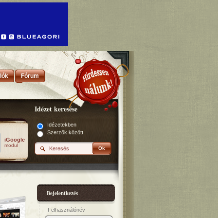
lók
Fórum
Idézet keresése
Idézetekben
Szerzők között
iGoogle
modul
Ok
Bejelentkezés
Felhasználónév