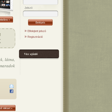
Jelszó
dalára »
»
Elfelejtett jelszó
»
Regisztráció
Vicc ajánló
k, látna,
 maradok
ő idézet »