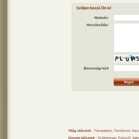
Szóljon hozzá Ön is!
Nicknév:
Hozzászólás:
Biztonsági kód
Világ idézetek
-
Társadalom
,
Természet
,
Haz
Ünnepi idézetek
-
Születésnap
,
Esküvői
,
Vale