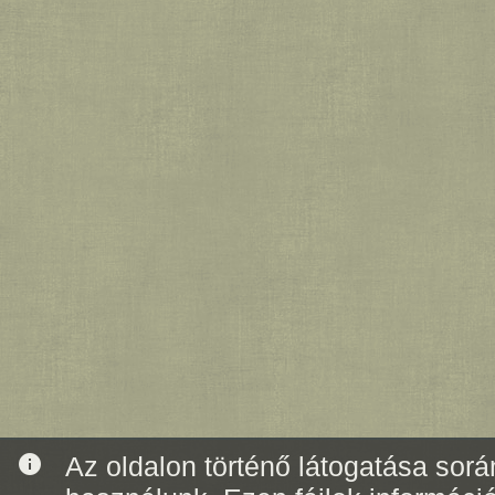
info
Az oldalon történő látogatása során