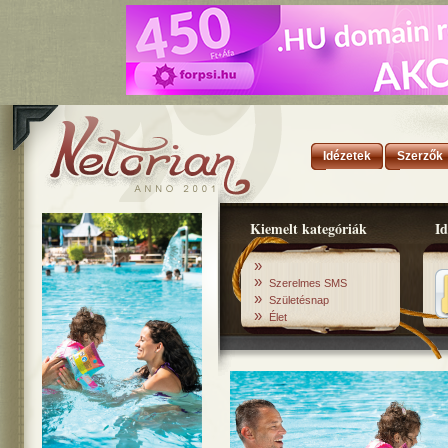
Idézetek
Szerzők
Kiemelt kategóriák
Id
»
»
Szerelmes SMS
»
Születésnap
»
Élet