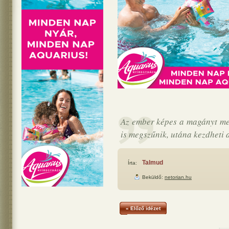
Az ember képes a magányt me
is megszűnik, utána kezdheti 
Talmud
Írta:
Beküldő:
netorian.hu
« Előző idézet