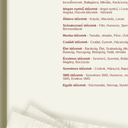
locsolóversek
,
Ballagásra
,
Mikulás
,
Karácsony
Idegen nyelvű idézetek
-
Angol nyelvű
,
I Lov
Angolul
,
Húsvéti idézetek - Németül
Állatos idézetek
-
Kutyás
,
Macskás
,
Lovas
Szórakoztató idézetek
-
Film
,
Humoros
,
Spor
Bormondások
Munka idézetek
-
Tanulás, oktatás
,
Pénz
,
Üzle
Családi idézetek
-
Család
,
Gyerek
,
Házasság
Élet idézetek
-
Barátság
,
Élet
,
Szabadság
,
Al
Butaság
,
Hazugság
,
Betegség
,
Halál, elmúlás
Érzelmes idézetek
-
Szomorú
,
Szeretet
,
Bold
Magány
,
Búcsúzás
Szerelmes idézetek
-
Csókok
,
Hiányzol
,
Bajo
SMS idézetek
-
Szerelmes SMS
,
Humoros, vi
SMS
,
Erotikus SMS
Egyéb idézetek
-
Közmondás
,
Névnap
,
Nyelv