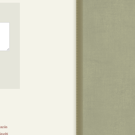
tazás
svéti