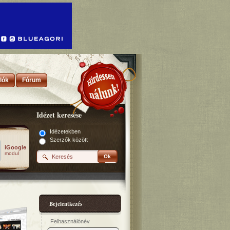
lók
Fórum
Idézet keresése
Idézetekben
Szerzők között
iGoogle
modul
Ok
Bejelentkezés
Felhasználónév