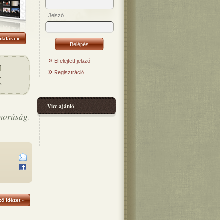
Jelszó
dalára »
»
Elfelejtett jelszó
»
Regisztráció
Vicc ajánló
morúság,
ő idézet »