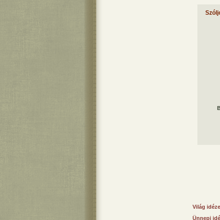
Szólj
B
Világ idéz
Ünnepi id