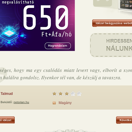
Idézet beágyazása webol
séges, hogy ma egy csalódás miatt levert vagy, elborít a szo
a halálra gondolsz. Ilyenkor tél van, de készülj a tavaszra.
Talmud
Beküldő:
netorian.hu
Magány
ő idézet
Következ