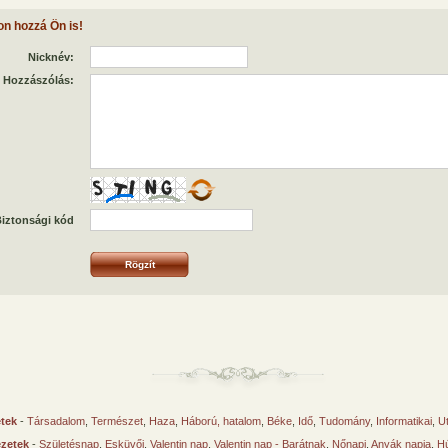
on hozzá Ön is!
Nicknév:
Hozzászólás:
iztonsági kód
etek
-
Társadalom
,
Természet
,
Haza
,
Háború, hatalom
,
Béke
,
Idő
,
Tudomány
,
Informatikai
,
U
ézetek
-
Születésnap
,
Esküvői
,
Valentin nap
,
Valentin nap - Barátnak
,
Nőnapi
,
Anyák napja
,
Hú