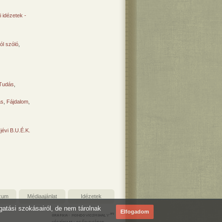
 idézetek -
ól szóló
,
Tudás
,
ás
,
Fájdalom
,
Újévi B.U.É.K.
zum
Médiaajánlat
Idézetek
ogatási szokásairól, de nem tárolnak
Elfogadom