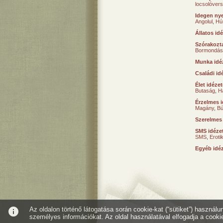
locsolóver
Idegen nye
Angolul
,
Hú
Állatos id
Szórakozta
Bormondás
Munka idé
Családi id
Élet idéze
Butaság
,
H
Érzelmes i
Magány
,
B
Szerelmes
SMS idéze
SMS
,
Erot
Egyéb idé
info
Az oldalon történő látogatása során cookie-kat (“sütiket”) használ
személyes információkat. Az oldal használatával elfogadja a cooki