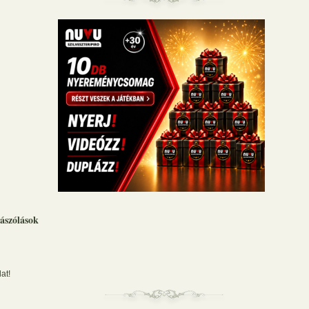
ászólások
at!