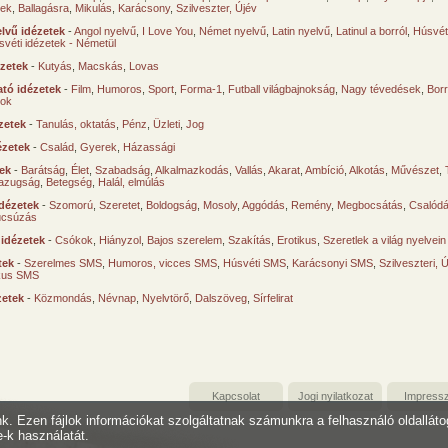
sek
,
Ballagásra
,
Mikulás
,
Karácsony
,
Szilveszter, Újév
lvű idézetek
-
Angol nyelvű
,
I Love You
,
Német nyelvű
,
Latin nyelvű
,
Latinul a borról
,
Húsvéti
svéti idézetek - Németül
ézetek
-
Kutyás
,
Macskás
,
Lovas
tó idézetek
-
Film
,
Humoros
,
Sport
,
Forma-1
,
Futball világbajnokság
,
Nagy tévedések
,
Borr
ok
zetek
-
Tanulás, oktatás
,
Pénz
,
Üzleti
,
Jog
ézetek
-
Család
,
Gyerek
,
Házassági
tek
-
Barátság
,
Élet
,
Szabadság
,
Alkalmazkodás
,
Vallás
,
Akarat
,
Ambíció
,
Alkotás
,
Művészet
,
azugság
,
Betegség
,
Halál, elmúlás
dézetek
-
Szomorú
,
Szeretet
,
Boldogság
,
Mosoly
,
Aggódás
,
Remény
,
Megbocsátás
,
Csalód
úcsúzás
 idézetek
-
Csókok
,
Hiányzol
,
Bajos szerelem
,
Szakítás
,
Erotikus
,
Szeretlek a világ nyelvein
tek
-
Szerelmes SMS
,
Humoros, vicces SMS
,
Húsvéti SMS
,
Karácsonyi SMS
,
Szilveszteri, 
ikus SMS
zetek
-
Közmondás
,
Névnap
,
Nyelvtörő
,
Dalszöveg
,
Sírfelirat
Kapcsolat
Jogi nyilatkozat
Impress
unk. Ezen fájlok információkat szolgáltatnak számunkra a felhasználó oldallát
e-k használatát.