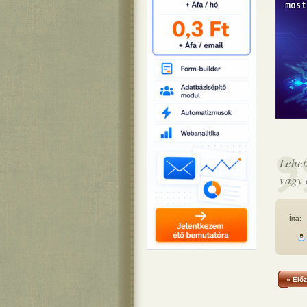
Lehet
vagy 
Írta:
« Előz