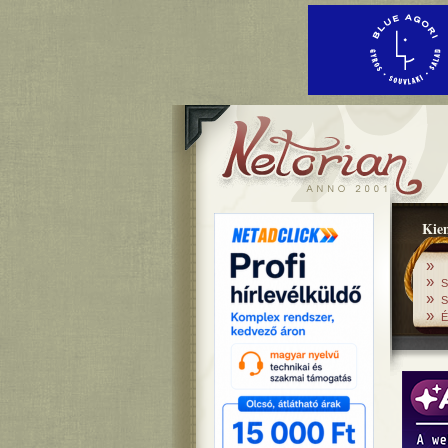
Kiem
»
»
S
»
S
»
É