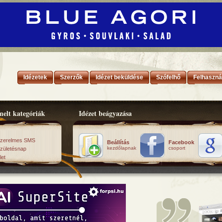
Idézetek
Szerzők
Idézet beküldése
Szófelhő
Felhaszná
elt kategóriák
Idézet beágyazása
zerelmes SMS
Beállítás
Facebook
kezdőlapnak
csoport
zületésnap
let