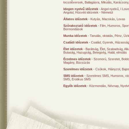
locsolóversek
,
Ballagásra
,
Mikulás
,
Karácsony
Idegen nyelvű idézetek
-
Angol nyelvű
,
I Lov
Angolul
,
Húsvéti idézetek - Németül
Állatos idézetek
-
Kutyás
,
Macskás
,
Lovas
Szórakoztató idézetek
-
Film
,
Humoros
,
Spor
Bormondások
Munka idézetek
-
Tanulás, oktatás
,
Pénz
,
Üzle
Családi idézetek
-
Család
,
Gyerek
,
Házasság
Élet idézetek
-
Barátság
,
Élet
,
Szabadság
,
Al
Butaság
,
Hazugság
,
Betegség
,
Halál, elmúlás
Érzelmes idézetek
-
Szomorú
,
Szeretet
,
Bold
Magány
,
Búcsúzás
Szerelmes idézetek
-
Csókok
,
Hiányzol
,
Bajo
SMS idézetek
-
Szerelmes SMS
,
Humoros, vi
SMS
,
Erotikus SMS
Egyéb idézetek
-
Közmondás
,
Névnap
,
Nyelv