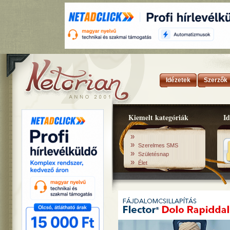
Idézetek
Szerzők
Kiemelt kategóriák
Id
»
»
Szerelmes SMS
»
Születésnap
»
Élet