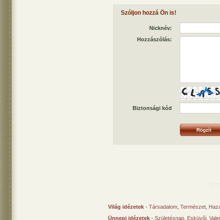
Szóljon hozzá Ön is!
Nicknév:
Hozzászólás:
Biztonsági kód
Világ idézetek
-
Társadalom
,
Természet
,
Haz
Ünnepi idézetek
-
Születésnap
,
Esküvői
,
Vale