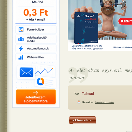
Az élet olyan egyszerű, megs
utánad.
Talmud
Írta:
Beküldő:
Tamás Emőke
« Előző idézet