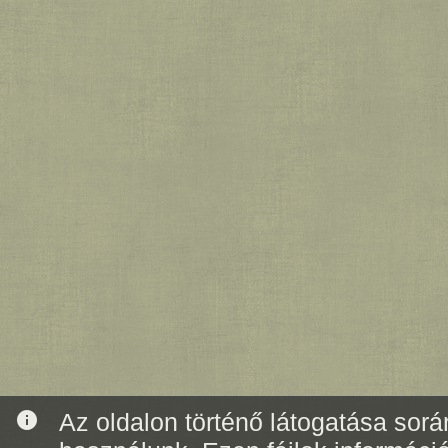
info
Az oldalon történő látogatása során