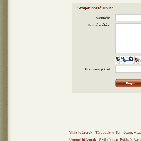
Szóljon hozzá Ön is!
Nicknév:
Hozzászólás:
Biztonsági kód
Világ idézetek
-
Társadalom
,
Természet
,
Haz
Ünnepi idézetek
-
Születésnap
,
Esküvői
,
Vale