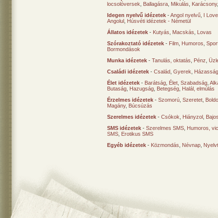
locsolóversek
,
Ballagásra
,
Mikulás
,
Karácsony
Idegen nyelvű idézetek
-
Angol nyelvű
,
I Lov
Angolul
,
Húsvéti idézetek - Németül
Állatos idézetek
-
Kutyás
,
Macskás
,
Lovas
Szórakoztató idézetek
-
Film
,
Humoros
,
Spor
Bormondások
Munka idézetek
-
Tanulás, oktatás
,
Pénz
,
Üzle
Családi idézetek
-
Család
,
Gyerek
,
Házasság
Élet idézetek
-
Barátság
,
Élet
,
Szabadság
,
Al
Butaság
,
Hazugság
,
Betegség
,
Halál, elmúlás
Érzelmes idézetek
-
Szomorú
,
Szeretet
,
Bold
Magány
,
Búcsúzás
Szerelmes idézetek
-
Csókok
,
Hiányzol
,
Bajo
SMS idézetek
-
Szerelmes SMS
,
Humoros, vi
SMS
,
Erotikus SMS
Egyéb idézetek
-
Közmondás
,
Névnap
,
Nyelv