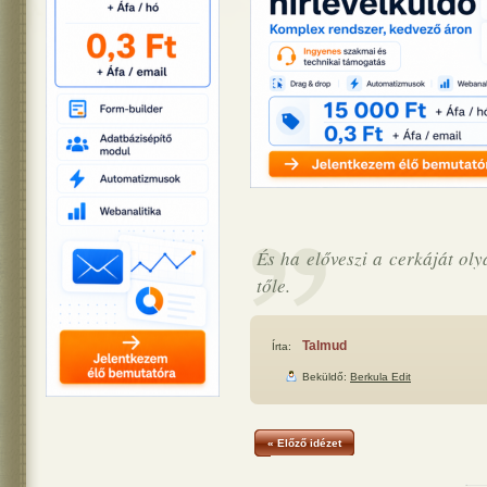
És ha előveszi a cerkáját oly
tőle.
Talmud
Írta:
Beküldő:
Berkula Edit
« Előző idézet