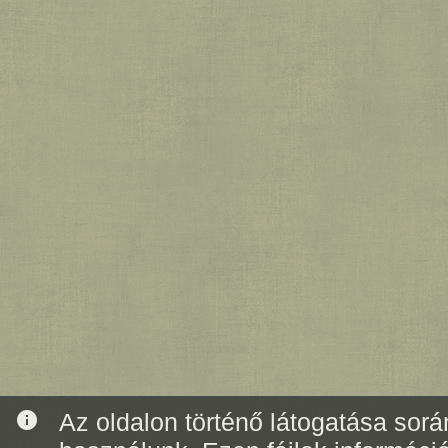
info
Az oldalon történő látogatása során