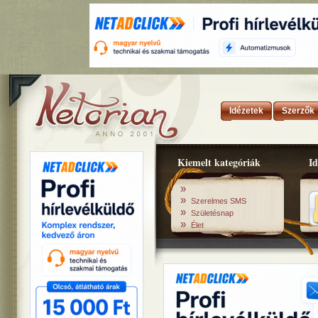
Idézetek
Szerzők
Kiemelt kategóriák
Id
»
»
Szerelmes SMS
»
Születésnap
»
Élet