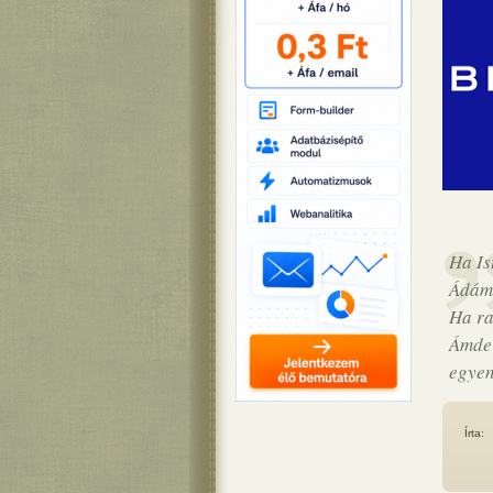
Ha Is
Ádám 
Ha ra
Ámde 
egyen
Írta: