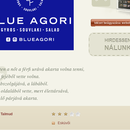
Idézet beágyazása webol
ten a nőt a férfi urává akarta volna tenni,
fejéből vette volna.
bszolgájává, a lábából.
oldalából vette, mert élettársává,
lő párjává akarta.
Talmud
Esküvői