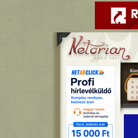
Kiem
»
»
S
»
S
»
É