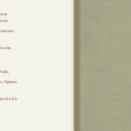
tazás
svéti
 idézetek -
ól szóló
,
Tudás
,
ás
,
Fájdalom
,
Újévi B.U.É.K.