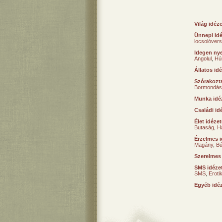
Világ idéz
Ünnepi id
locsolóver
Idegen nye
Angolul
,
Hú
Állatos id
Szórakozta
Bormondás
Munka idé
Családi id
Élet idéze
Butaság
,
H
Érzelmes i
Magány
,
B
Szerelmes
SMS idéze
SMS
,
Erot
Egyéb idé