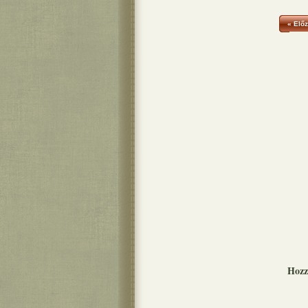
« Előz
Hozz