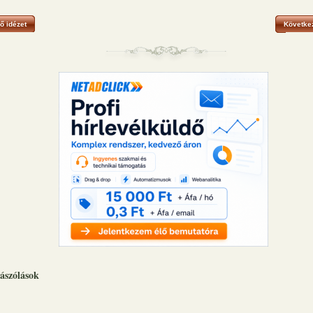
ő idézet
Következ
ászólások