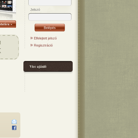
Jelszó
dalára »
»
Elfelejtett jelszó
»
Regisztráció
Vicc ajánló