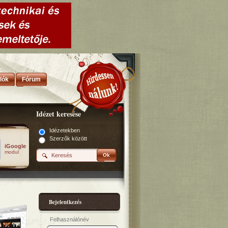
lók
Fórum
Idézet keresése
Idézetekben
Szerzők között
iGoogle
modul
Ok
Bejelentkezés
Felhasználónév