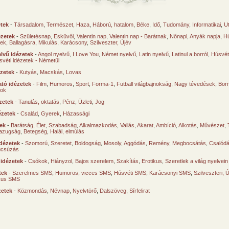
etek
-
Társadalom
,
Természet
,
Haza
,
Háború, hatalom
,
Béke
,
Idő
,
Tudomány
,
Informatikai
,
U
ézetek
-
Születésnap
,
Esküvői
,
Valentin nap
,
Valentin nap - Barátnak
,
Nőnapi
,
Anyák napja
,
Hú
sek
,
Ballagásra
,
Mikulás
,
Karácsony
,
Szilveszter, Újév
lvű idézetek
-
Angol nyelvű
,
I Love You
,
Német nyelvű
,
Latin nyelvű
,
Latinul a borról
,
Húsvéti
svéti idézetek - Németül
ézetek
-
Kutyás
,
Macskás
,
Lovas
tó idézetek
-
Film
,
Humoros
,
Sport
,
Forma-1
,
Futball világbajnokság
,
Nagy tévedések
,
Borr
ok
zetek
-
Tanulás, oktatás
,
Pénz
,
Üzleti
,
Jog
ézetek
-
Család
,
Gyerek
,
Házassági
tek
-
Barátság
,
Élet
,
Szabadság
,
Alkalmazkodás
,
Vallás
,
Akarat
,
Ambíció
,
Alkotás
,
Művészet
,
azugság
,
Betegség
,
Halál, elmúlás
dézetek
-
Szomorú
,
Szeretet
,
Boldogság
,
Mosoly
,
Aggódás
,
Remény
,
Megbocsátás
,
Csalód
úcsúzás
 idézetek
-
Csókok
,
Hiányzol
,
Bajos szerelem
,
Szakítás
,
Erotikus
,
Szeretlek a világ nyelvein
tek
-
Szerelmes SMS
,
Humoros, vicces SMS
,
Húsvéti SMS
,
Karácsonyi SMS
,
Szilveszteri, 
ikus SMS
zetek
-
Közmondás
,
Névnap
,
Nyelvtörő
,
Dalszöveg
,
Sírfelirat