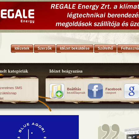
Idézetek
Szerzők
Idézet beküldése
Szófelhő
Felhaszná
elt kategóriák
Idézet beágyazása
zerelmes SMS
Beállítás
Facebook
kezdőlapnak
csoport
zületésnap
let