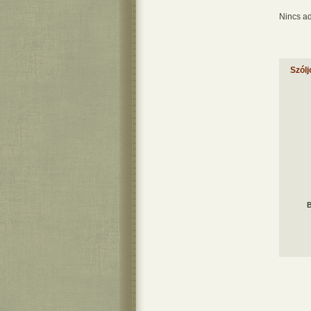
Nincs ad
Szólj
B