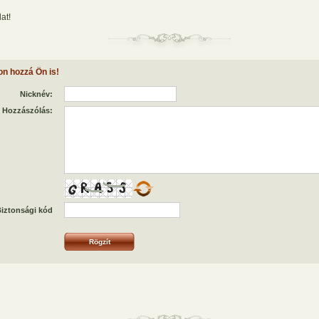
at!
on hozzá Ön is!
Nicknév:
Hozzászólás:
iztonsági kód