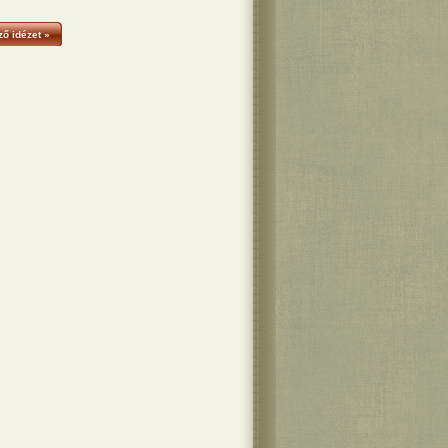
ő idézet »