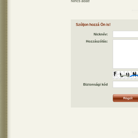
Nincs adat!
Szóljon hozzá Ön is!
Nicknév:
Hozzászólás:
Biztonsági kód