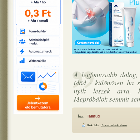
A legfontosabb dolog,
idõd - különösen ha 
nyílt leszek arra, 
Mepróbálok semmit sem 
Talmud
Írta:
Beküldő:
Ruzsinszki Andrea