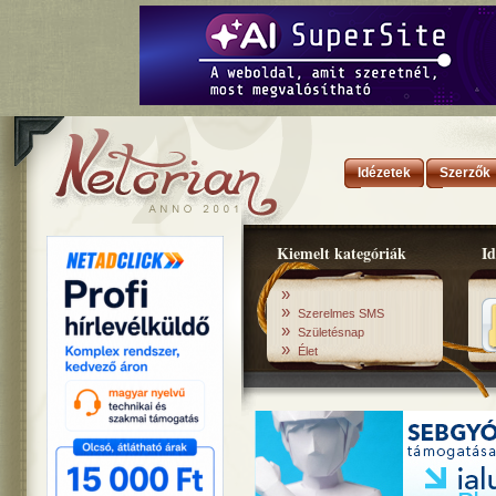
Idézetek
Szerzők
Kiemelt kategóriák
Id
»
»
Szerelmes SMS
»
Születésnap
»
Élet