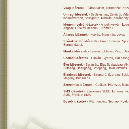
Világ idézetek
-
Társadalom
,
Természet
,
Haz
Ünnepi idézetek
-
Születésnap
,
Esküvői
,
Vale
locsolóversek
,
Ballagásra
,
Mikulás
,
Karácsony
Idegen nyelvű idézetek
-
Angol nyelvű
,
I Lov
Angolul
,
Húsvéti idézetek - Németül
Állatos idézetek
-
Kutyás
,
Macskás
,
Lovas
Szórakoztató idézetek
-
Film
,
Humoros
,
Spor
Bormondások
Munka idézetek
-
Tanulás, oktatás
,
Pénz
,
Üzle
Családi idézetek
-
Család
,
Gyerek
,
Házasság
Élet idézetek
-
Barátság
,
Élet
,
Szabadság
,
Al
Butaság
,
Hazugság
,
Betegség
,
Halál, elmúlás
Érzelmes idézetek
-
Szomorú
,
Szeretet
,
Bold
Magány
,
Búcsúzás
Szerelmes idézetek
-
Csókok
,
Hiányzol
,
Bajo
SMS idézetek
-
Szerelmes SMS
,
Humoros, vi
SMS
,
Erotikus SMS
Egyéb idézetek
-
Közmondás
,
Névnap
,
Nyelv