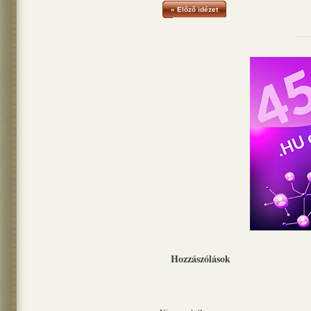
« Előző idézet
Hozzászólások