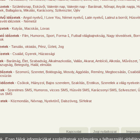
ézetek
-
Születésnap
,
Esküvői
,
Valentin nap
,
Valentin nap - Barátnak
,
Nőnapi
,
Anyák napja
,
Hú
sek
,
Ballagásra
,
Mikulás
,
Karácsony
,
Szilveszter, Újév
lvű idézetek
-
Angol nyelvű
,
I Love You
,
Német nyelvű
,
Latin nyelvű
,
Latinul a borról
,
Húsvéti
svéti idézetek - Németül
ézetek
-
Kutyás
,
Macskás
,
Lovas
tó idézetek
-
Film
,
Humoros
,
Sport
,
Forma-1
,
Futball világbajnokság
,
Nagy tévedések
,
Borr
ok
zetek
-
Tanulás, oktatás
,
Pénz
,
Üzleti
,
Jog
ézetek
-
Család
,
Gyerek
,
Házassági
tek
-
Barátság
,
Élet
,
Szabadság
,
Alkalmazkodás
,
Vallás
,
Akarat
,
Ambíció
,
Alkotás
,
Művészet
,
azugság
,
Betegség
,
Halál, elmúlás
dézetek
-
Szomorú
,
Szeretet
,
Boldogság
,
Mosoly
,
Aggódás
,
Remény
,
Megbocsátás
,
Csalód
úcsúzás
 idézetek
-
Csókok
,
Hiányzol
,
Bajos szerelem
,
Szakítás
,
Erotikus
,
Szeretlek a világ nyelvein
tek
-
Szerelmes SMS
,
Humoros, vicces SMS
,
Húsvéti SMS
,
Karácsonyi SMS
,
Szilveszteri, 
ikus SMS
zetek
-
Közmondás
,
Névnap
,
Nyelvtörő
,
Dalszöveg
,
Sírfelirat
Kapcsolat
Jogi nyilatkozat
Impress
unk. Ezen fájlok információkat szolgáltatnak számunkra a felhasználó oldallát