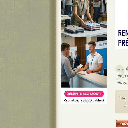
„…. a
megvá
magu
Írta:
« Előz