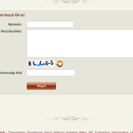
on hozzá Ön is!
Nicknév:
Hozzászólás:
iztonsági kód
etek
-
Társadalom
,
Természet
,
Haza
,
Háború, hatalom
,
Béke
,
Idő
,
Tudomány
,
Informatikai
,
U