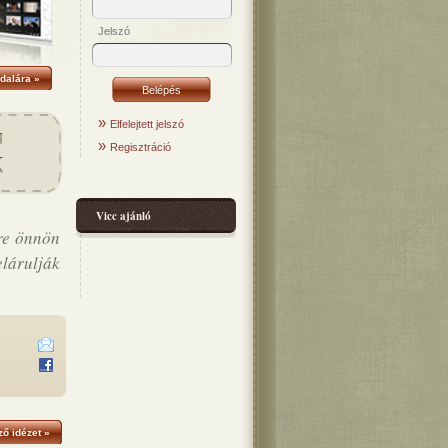
Jelszó
dalára »
»
Elfelejtett jelszó
»
Regisztráció
Vicc ajánló
re önnön
elárulják
ő idézet »