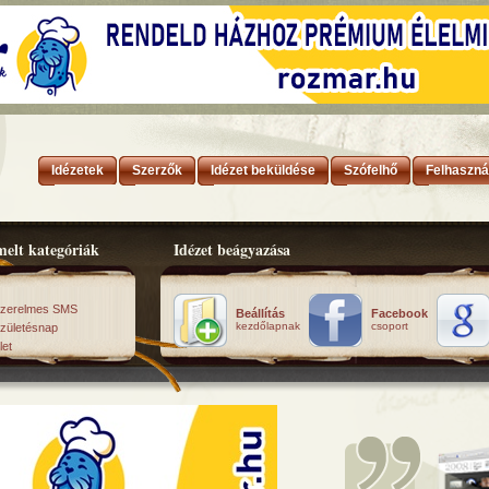
Idézetek
Szerzők
Idézet beküldése
Szófelhő
Felhaszná
elt kategóriák
Idézet beágyazása
zerelmes SMS
Beállítás
Facebook
kezdőlapnak
csoport
zületésnap
let