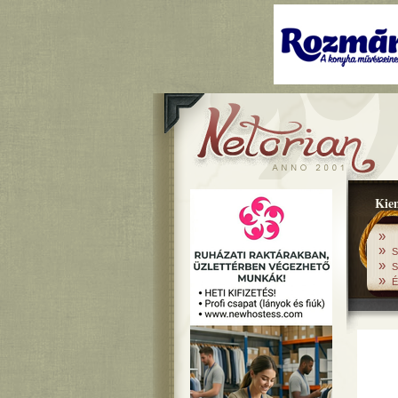
Kiem
»
»
S
»
S
»
É