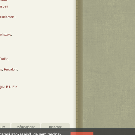
svéti
 idézetek -
ól szóló
,
Tudás
,
ás
,
Fájdalom
,
Újévi B.U.É.K.
zum
Médiaajánlat
Idézetek
ogatási szokásairól, de nem tárolnak