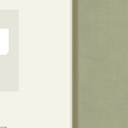
tazás