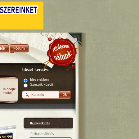
lók
Fórum
Idézet keresése
Idézetekben
Szerzők között
iGoogle
modul
Ok
Bejelentkezés
Felhasználónév