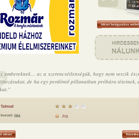
Idézet beágyazása webol
z embereknek… az a szerencsétlenségük, hogy nem veszik ész
ltozásukat, de ha egy perdöntő pillanatban próbára tétetnek, 
kat.”
Talmud
Beküldő:
Niké
Jog
ő idézet
Következ