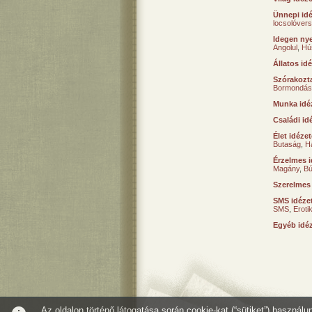
Ünnepi id
locsolóver
Idegen nye
Angolul
,
Hú
Állatos id
Szórakozta
Bormondás
Munka idé
Családi id
Élet idéze
Butaság
,
H
Érzelmes i
Magány
,
B
Szerelmes
SMS idéze
SMS
,
Erot
Egyéb idé
Az oldalon történő látogatása során cookie-kat (“sütiket”) használ