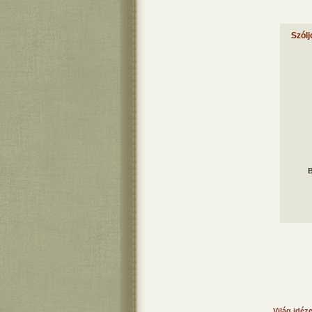
Szólj
B
Világ idéz