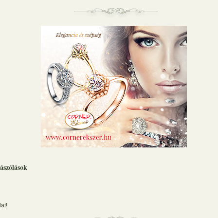
ászólások
at!