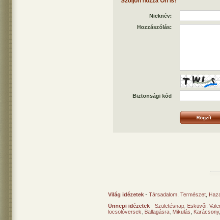
Szóljon hozzá Ön is!
Nicknév:
Hozzászólás:
Biztonsági kód
Világ idézetek
-
Társadalom
,
Természet
,
Haz
Ünnepi idézetek
-
Születésnap
,
Esküvői
,
Vale
locsolóversek
,
Ballagásra
,
Mikulás
,
Karácsony