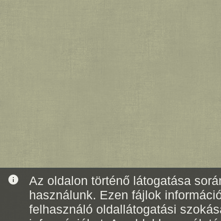
info
Az oldalon történő látogatása során
használunk. Ezen fájlok informáci
felhasználó oldallátogatási szoká