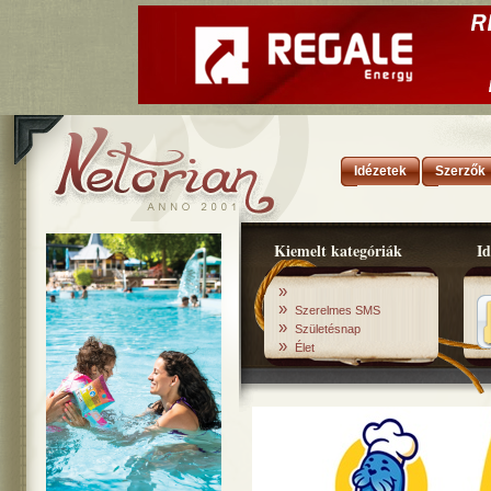
Idézetek
Szerzők
Kiemelt kategóriák
Id
»
»
Szerelmes SMS
»
Születésnap
»
Élet