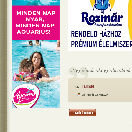
„Úgy élünk, ahogy álmodunk 
Talmud
Írta:
Beküldő:
Cerridwyn
« Előző idézet