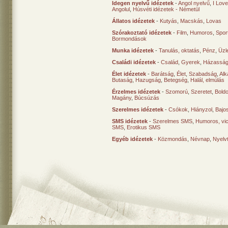
Idegen nyelvű idézetek
-
Angol nyelvű
,
I Lov
Angolul
,
Húsvéti idézetek - Németül
Állatos idézetek
-
Kutyás
,
Macskás
,
Lovas
Szórakoztató idézetek
-
Film
,
Humoros
,
Spor
Bormondások
Munka idézetek
-
Tanulás, oktatás
,
Pénz
,
Üzle
Családi idézetek
-
Család
,
Gyerek
,
Házasság
Élet idézetek
-
Barátság
,
Élet
,
Szabadság
,
Al
Butaság
,
Hazugság
,
Betegség
,
Halál, elmúlás
Érzelmes idézetek
-
Szomorú
,
Szeretet
,
Bold
Magány
,
Búcsúzás
Szerelmes idézetek
-
Csókok
,
Hiányzol
,
Bajo
SMS idézetek
-
Szerelmes SMS
,
Humoros, vi
SMS
,
Erotikus SMS
Egyéb idézetek
-
Közmondás
,
Névnap
,
Nyelv