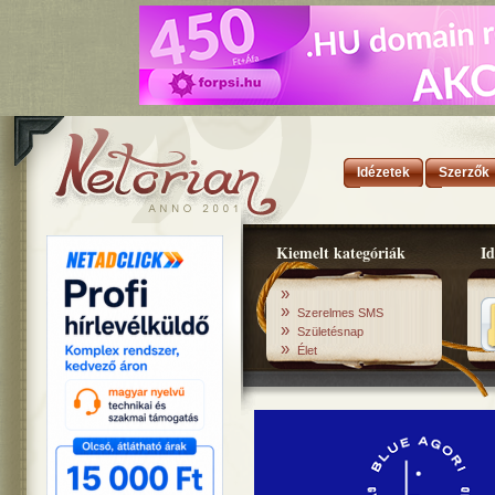
Idézetek
Szerzők
Kiemelt kategóriák
Id
»
»
Szerelmes SMS
»
Születésnap
»
Élet