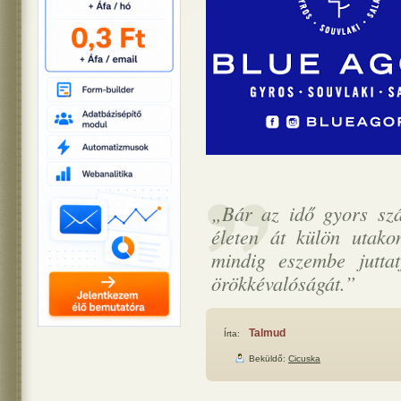
„Bár az idő gyors szá
életen át külön utak
mindig eszembe jutta
örökkévalóságát.”
Talmud
Írta:
Beküldő:
Cicuska