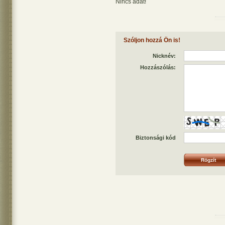
Nincs adat!
Szóljon hozzá Ön is!
Nicknév:
Hozzászólás:
Biztonsági kód