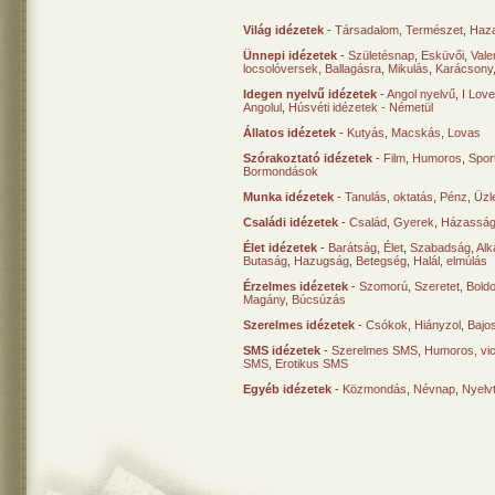
Világ idézetek
-
Társadalom
,
Természet
,
Haz
Ünnepi idézetek
-
Születésnap
,
Esküvői
,
Vale
locsolóversek
,
Ballagásra
,
Mikulás
,
Karácsony
Idegen nyelvű idézetek
-
Angol nyelvű
,
I Lov
Angolul
,
Húsvéti idézetek - Németül
Állatos idézetek
-
Kutyás
,
Macskás
,
Lovas
Szórakoztató idézetek
-
Film
,
Humoros
,
Spor
Bormondások
Munka idézetek
-
Tanulás, oktatás
,
Pénz
,
Üzle
Családi idézetek
-
Család
,
Gyerek
,
Házasság
Élet idézetek
-
Barátság
,
Élet
,
Szabadság
,
Al
Butaság
,
Hazugság
,
Betegség
,
Halál, elmúlás
Érzelmes idézetek
-
Szomorú
,
Szeretet
,
Bold
Magány
,
Búcsúzás
Szerelmes idézetek
-
Csókok
,
Hiányzol
,
Bajo
SMS idézetek
-
Szerelmes SMS
,
Humoros, vi
SMS
,
Erotikus SMS
Egyéb idézetek
-
Közmondás
,
Névnap
,
Nyelv