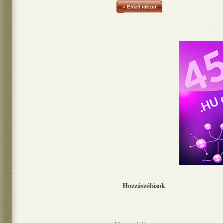
« Előző idézet
Hozzászólások