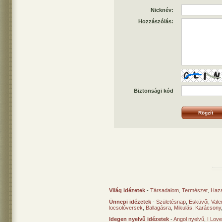
Nicknév:
Hozzászólás:
Biztonsági kód
Világ idézetek
-
Társadalom
,
Természet
,
Haz
Ünnepi idézetek
-
Születésnap
,
Esküvői
,
Vale
locsolóversek
,
Ballagásra
,
Mikulás
,
Karácsony
Idegen nyelvű idézetek
-
Angol nyelvű
,
I Lov