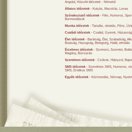
Angolul
,
Húsvéti idézetek - Németül
Állatos idézetek
-
Kutyás
,
Macskás
,
Lovas
Szórakoztató idézetek
-
Film
,
Humoros
,
Spor
Bormondások
Munka idézetek
-
Tanulás, oktatás
,
Pénz
,
Üzle
Családi idézetek
-
Család
,
Gyerek
,
Házasság
Élet idézetek
-
Barátság
,
Élet
,
Szabadság
,
Al
Butaság
,
Hazugság
,
Betegség
,
Halál, elmúlás
Érzelmes idézetek
-
Szomorú
,
Szeretet
,
Bold
Magány
,
Búcsúzás
Szerelmes idézetek
-
Csókok
,
Hiányzol
,
Bajo
SMS idézetek
-
Szerelmes SMS
,
Humoros, vi
SMS
,
Erotikus SMS
Egyéb idézetek
-
Közmondás
,
Névnap
,
Nyelv