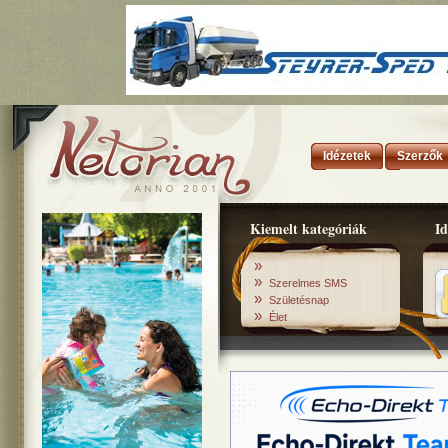
Idézetek
Szerzők
Kiemelt kategóriák
Id
»
»
Szerelmes SMS
»
Születésnap
»
Élet