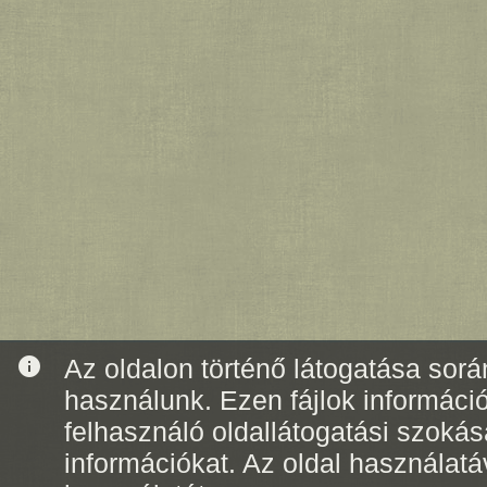
info
Az oldalon történő látogatása során
használunk. Ezen fájlok informáci
felhasználó oldallátogatási szoká
információkat. Az oldal használatá