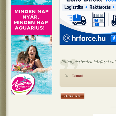
Pillangószíveden hárfázni vol
Talmud
Írta:
« Előző idézet