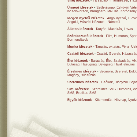
Világ idézetek
-
Társadalom
,
Természet
,
Haz
Ünnepi idézetek
-
Születésnap
,
Esküvői
,
Vale
locsolóversek
,
Ballagásra
,
Mikulás
,
Karácsony
Idegen nyelvű idézetek
-
Angol nyelvű
,
I Lov
Angolul
,
Húsvéti idézetek - Németül
Állatos idézetek
-
Kutyás
,
Macskás
,
Lovas
Szórakoztató idézetek
-
Film
,
Humoros
,
Spor
Bormondások
Munka idézetek
-
Tanulás, oktatás
,
Pénz
,
Üzle
Családi idézetek
-
Család
,
Gyerek
,
Házasság
Élet idézetek
-
Barátság
,
Élet
,
Szabadság
,
Al
Butaság
,
Hazugság
,
Betegség
,
Halál, elmúlás
Érzelmes idézetek
-
Szomorú
,
Szeretet
,
Bold
Magány
,
Búcsúzás
Szerelmes idézetek
-
Csókok
,
Hiányzol
,
Bajo
SMS idézetek
-
Szerelmes SMS
,
Humoros, vi
SMS
,
Erotikus SMS
Egyéb idézetek
-
Közmondás
,
Névnap
,
Nyelv