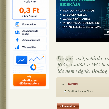
Disznó visít,petárda r
Róka család a WC-ben,
ide nem vágok, Boldog 
Talmud
Írta:
Beküldő:
Hanga Pingu
« Előző idézet