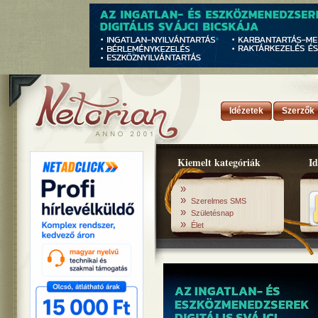
Idézetek
Szerzők
Kiemelt kategóriák
Id
»
»
Szerelmes SMS
»
Születésnap
»
Élet