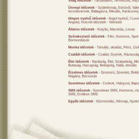
Világ idézetek
-
Társadalom
,
Természet
,
Haz
Ünnepi idézetek
-
Születésnap
,
Esküvői
,
Vale
locsolóversek
,
Ballagásra
,
Mikulás
,
Karácsony
Idegen nyelvű idézetek
-
Angol nyelvű
,
I Lov
Angolul
,
Húsvéti idézetek - Németül
Állatos idézetek
-
Kutyás
,
Macskás
,
Lovas
Szórakoztató idézetek
-
Film
,
Humoros
,
Spor
Bormondások
Munka idézetek
-
Tanulás, oktatás
,
Pénz
,
Üzle
Családi idézetek
-
Család
,
Gyerek
,
Házasság
Élet idézetek
-
Barátság
,
Élet
,
Szabadság
,
Al
Butaság
,
Hazugság
,
Betegség
,
Halál, elmúlás
Érzelmes idézetek
-
Szomorú
,
Szeretet
,
Bold
Magány
,
Búcsúzás
Szerelmes idézetek
-
Csókok
,
Hiányzol
,
Bajo
SMS idézetek
-
Szerelmes SMS
,
Humoros, vi
SMS
,
Erotikus SMS
Egyéb idézetek
-
Közmondás
,
Névnap
,
Nyelv