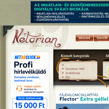
Idézetek
Szerzők
Kiemelt kategóriák
Id
»
»
Szerelmes SMS
»
Születésnap
»
Élet