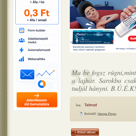
Ma be fogsz rúgni,mint
a lajhár. Sarokba csak
tudjál hányni. B.Ú.É.K
Talmud
Írta:
Beküldő:
Hanga Pingu
« Előző idézet