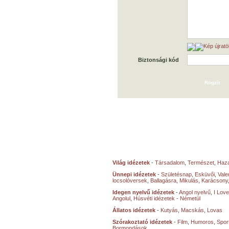
Biztonsági kód
Világ idézetek
-
Társadalom
,
Természet
,
Haz
Ünnepi idézetek
-
Születésnap
,
Esküvői
,
Vale
locsolóversek
,
Ballagásra
,
Mikulás
,
Karácsony
Idegen nyelvű idézetek
-
Angol nyelvű
,
I Lov
Angolul
,
Húsvéti idézetek - Németül
Állatos idézetek
-
Kutyás
,
Macskás
,
Lovas
Szórakoztató idézetek
-
Film
,
Humoros
,
Spor
Bormondások