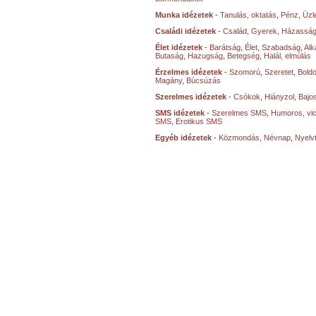
Munka idézetek
-
Tanulás, oktatás
,
Pénz
,
Üzle
Családi idézetek
-
Család
,
Gyerek
,
Házasság
Élet idézetek
-
Barátság
,
Élet
,
Szabadság
,
Al
Butaság
,
Hazugság
,
Betegség
,
Halál, elmúlás
Érzelmes idézetek
-
Szomorú
,
Szeretet
,
Bold
Magány
,
Búcsúzás
Szerelmes idézetek
-
Csókok
,
Hiányzol
,
Bajo
SMS idézetek
-
Szerelmes SMS
,
Humoros, vi
SMS
,
Erotikus SMS
Egyéb idézetek
-
Közmondás
,
Névnap
,
Nyelv