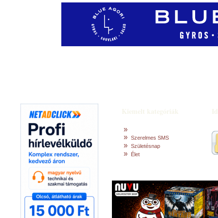
Idézetek
Szerzők
Kiemelt kategóriák
Id
»
»
Szerelmes SMS
»
Születésnap
»
Élet