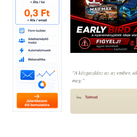
"A közgazdász az az ember, ak
meg."
Talmud
Írta:
« Előző idézet