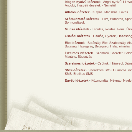
Idegen nyelvű idézetek
-
Angol nyelvű
,
I Lov
Angolul
,
Húsvéti idézetek - Németül
Állatos idézetek
-
Kutyás
,
Macskás
,
Lovas
Szórakoztató idézetek
-
Film
,
Humoros
,
Spor
Bormondások
Munka idézetek
-
Tanulás, oktatás
,
Pénz
,
Üzle
Családi idézetek
-
Család
,
Gyerek
,
Házasság
Élet idézetek
-
Barátság
,
Élet
,
Szabadság
,
Al
Butaság
,
Hazugság
,
Betegség
,
Halál, elmúlás
Érzelmes idézetek
-
Szomorú
,
Szeretet
,
Bold
Magány
,
Búcsúzás
Szerelmes idézetek
-
Csókok
,
Hiányzol
,
Bajo
SMS idézetek
-
Szerelmes SMS
,
Humoros, vi
SMS
,
Erotikus SMS
Egyéb idézetek
-
Közmondás
,
Névnap
,
Nyelv