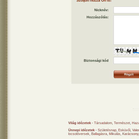
Szóljon hozzá Ön is!
Nicknév:
Hozzászólás:
Biztonsági kód
Világ idézetek
-
Társadalom
,
Természet
,
Haz
Ünnepi idézetek
-
Születésnap
,
Esküvői
,
Vale
locsolóversek
,
Ballagásra
,
Mikulás
,
Karácsony