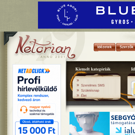
Idézetek
Szerzők
Kiemelt kategóriák
Id
»
»
Szerelmes SMS
»
Születésnap
»
Élet