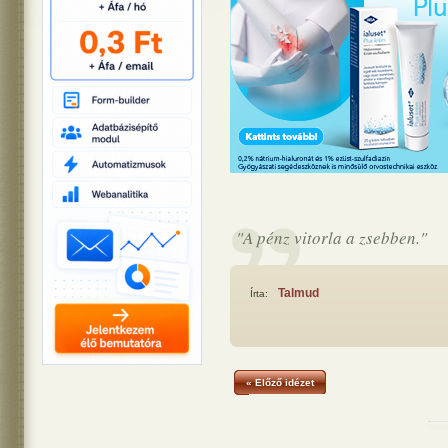
"A pénz vitorla a zsebben."
Talmud
Írta:
« Előző idézet