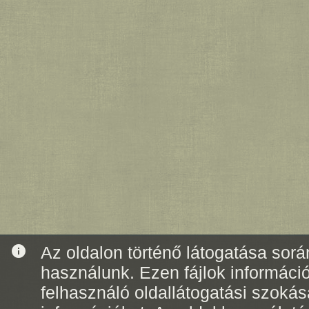
info
Az oldalon történő látogatása során
használunk. Ezen fájlok informáci
felhasználó oldallátogatási szoká