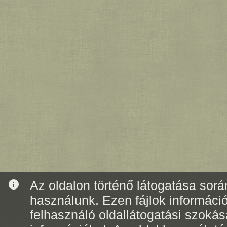
info
Az oldalon történő látogatása során
használunk. Ezen fájlok informáci
felhasználó oldallátogatási szoká