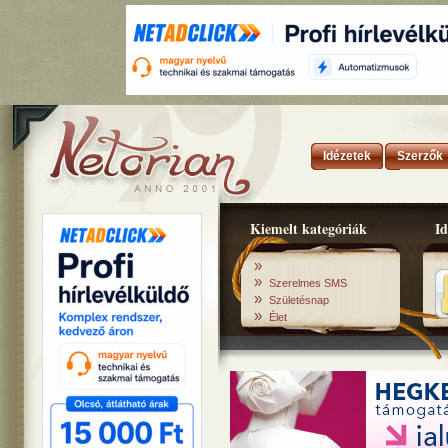
Idézetek
Szerzők
Kiemelt kategóriák
Id
»
»
Szerelmes SMS
»
Születésnap
»
Élet