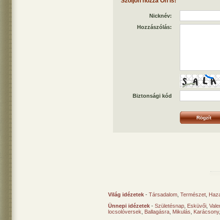
Szóljon hozzá Ön is!
Nicknév:
Hozzászólás:
Biztonsági kód
Világ idézetek
-
Társadalom
,
Természet
,
Haz
Ünnepi idézetek
-
Születésnap
,
Esküvői
,
Vale
locsolóversek
,
Ballagásra
,
Mikulás
,
Karácsony