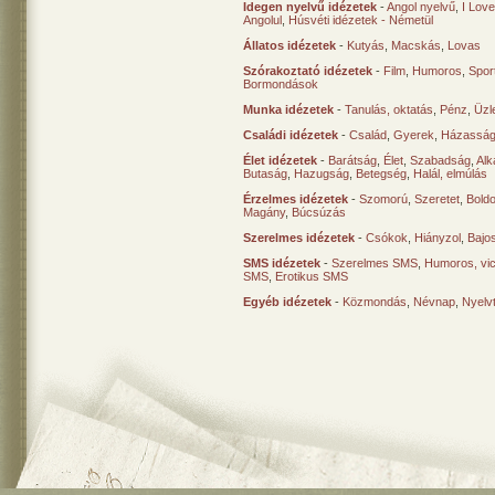
Idegen nyelvű idézetek
-
Angol nyelvű
,
I Lov
Angolul
,
Húsvéti idézetek - Németül
Állatos idézetek
-
Kutyás
,
Macskás
,
Lovas
Szórakoztató idézetek
-
Film
,
Humoros
,
Spor
Bormondások
Munka idézetek
-
Tanulás, oktatás
,
Pénz
,
Üzle
Családi idézetek
-
Család
,
Gyerek
,
Házasság
Élet idézetek
-
Barátság
,
Élet
,
Szabadság
,
Al
Butaság
,
Hazugság
,
Betegség
,
Halál, elmúlás
Érzelmes idézetek
-
Szomorú
,
Szeretet
,
Bold
Magány
,
Búcsúzás
Szerelmes idézetek
-
Csókok
,
Hiányzol
,
Bajo
SMS idézetek
-
Szerelmes SMS
,
Humoros, vi
SMS
,
Erotikus SMS
Egyéb idézetek
-
Közmondás
,
Névnap
,
Nyelv