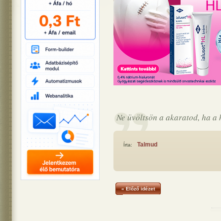
Ne üvöltsön a akaratod, ha a 
Talmud
Írta:
« Előző idézet