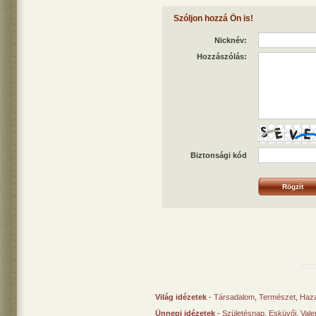
Szóljon hozzá Ön is!
Nicknév:
Hozzászólás:
Biztonsági kód
Világ idézetek
-
Társadalom
,
Természet
,
Haz
Ünnepi idézetek
-
Születésnap
,
Esküvői
,
Vale