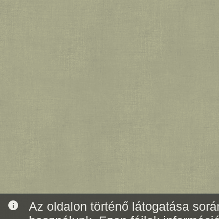
info
Az oldalon történő látogatása során