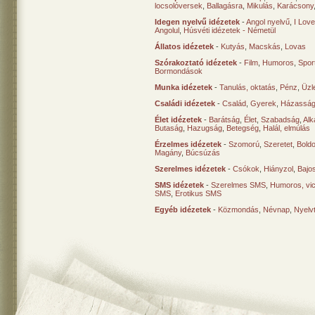
locsolóversek
,
Ballagásra
,
Mikulás
,
Karácsony
Idegen nyelvű idézetek
-
Angol nyelvű
,
I Lov
Angolul
,
Húsvéti idézetek - Németül
Állatos idézetek
-
Kutyás
,
Macskás
,
Lovas
Szórakoztató idézetek
-
Film
,
Humoros
,
Spor
Bormondások
Munka idézetek
-
Tanulás, oktatás
,
Pénz
,
Üzle
Családi idézetek
-
Család
,
Gyerek
,
Házasság
Élet idézetek
-
Barátság
,
Élet
,
Szabadság
,
Al
Butaság
,
Hazugság
,
Betegség
,
Halál, elmúlás
Érzelmes idézetek
-
Szomorú
,
Szeretet
,
Bold
Magány
,
Búcsúzás
Szerelmes idézetek
-
Csókok
,
Hiányzol
,
Bajo
SMS idézetek
-
Szerelmes SMS
,
Humoros, vi
SMS
,
Erotikus SMS
Egyéb idézetek
-
Közmondás
,
Névnap
,
Nyelv