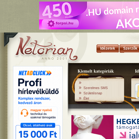
Idézetek
Szerzők
Kiemelt kategóriák
Id
»
»
Szerelmes SMS
»
Születésnap
»
Élet