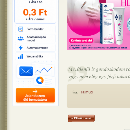
Mezítlenül is gondoskodom ró
vagy nem elég egy férfi taka
Talmud
Írta:
« Előző idézet