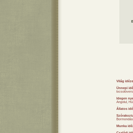
B
Világ idéz
Ünnepi id
locsolóver
Idegen nye
Angolul
,
Hú
Állatos id
Szórakozta
Bormondás
Munka idé
Családi id