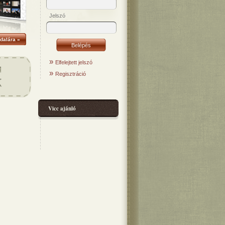
Jelszó
dalára »
»
Elfelejtett jelszó
»
Regisztráció
Vicc ajánló