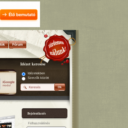
lók
Fórum
Idézet keresése
Idézetekben
Szerzők között
iGoogle
modul
Ok
Bejelentkezés
Felhasználónév