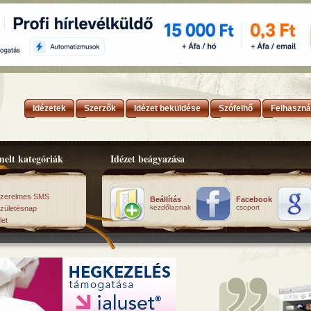
Idézetek
Szerzők
Idézet beküldése
Szófelhő
Felhaszná
elt kategóriák
Idézet beágyazása
zerelmes SMS
Beállítás
Facebook
kezdőlapnak
csoport
zületésnap
let