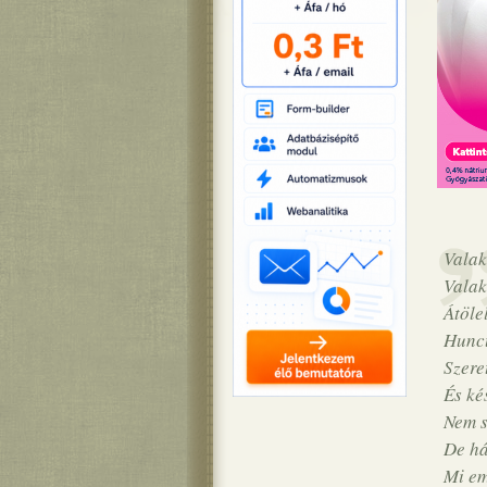
Valak
Valak
Átöle
Huncu
Szeret
És ké
Nem s
De há
Mi em