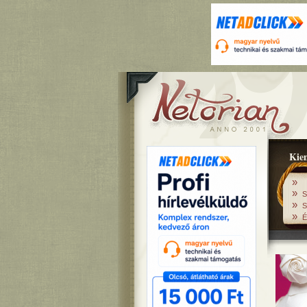
Kiem
»
»
S
»
S
»
É