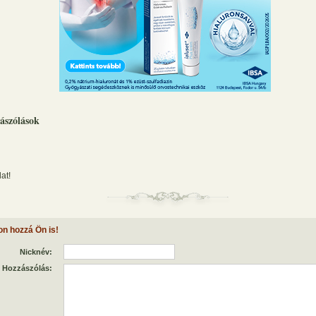
ászólások
at!
on hozzá Ön is!
Nicknév:
Hozzászólás: