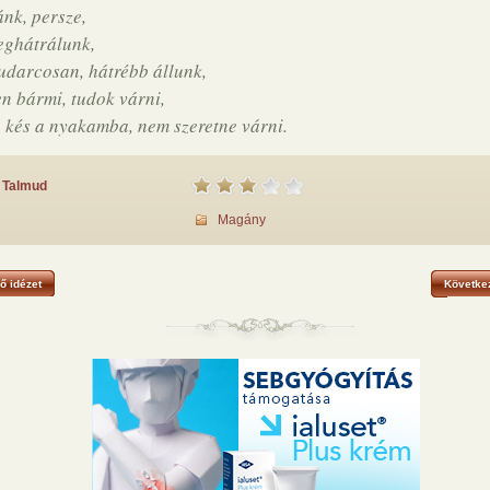
nk, persze,
ghátrálunk,
udarcosan, hátrébb állunk,
n bármi, tudok várni,
 kés a nyakamba, nem szeretne várni.
Talmud
Magány
ő idézet
Következ