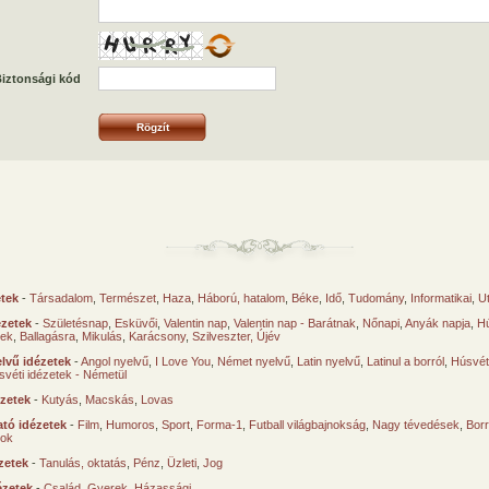
iztonsági kód
etek
-
Társadalom
,
Természet
,
Haza
,
Háború, hatalom
,
Béke
,
Idő
,
Tudomány
,
Informatikai
,
U
ézetek
-
Születésnap
,
Esküvői
,
Valentin nap
,
Valentin nap - Barátnak
,
Nőnapi
,
Anyák napja
,
Hú
sek
,
Ballagásra
,
Mikulás
,
Karácsony
,
Szilveszter, Újév
lvű idézetek
-
Angol nyelvű
,
I Love You
,
Német nyelvű
,
Latin nyelvű
,
Latinul a borról
,
Húsvéti
svéti idézetek - Németül
ézetek
-
Kutyás
,
Macskás
,
Lovas
tó idézetek
-
Film
,
Humoros
,
Sport
,
Forma-1
,
Futball világbajnokság
,
Nagy tévedések
,
Borr
ok
zetek
-
Tanulás, oktatás
,
Pénz
,
Üzleti
,
Jog
ézetek
-
Család
,
Gyerek
,
Házassági