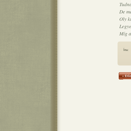
Tudná
De me
Oly k
Legye
Míg a
Írta:
« Előz