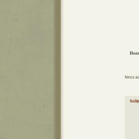
Hozz
Nincs ad
Szólj