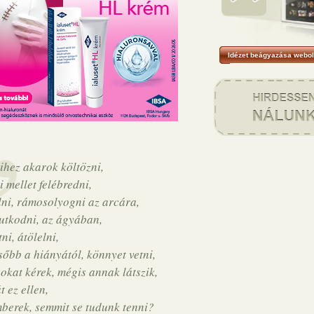
Idézet beágyazása webol
ihez akarok költözni,
i mellet felébredni,
lni, rámosolyogni az arcára,
tkodni, az ágyában,
ni, átölelni,
sőbb a hiányától, könnyet vetni,
okat kérek, mégis annak látszik,
t ez ellen,
berek, semmit se tudunk tenni?