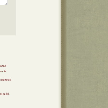
tazás
svéti
 idézetek -
ól szóló
,