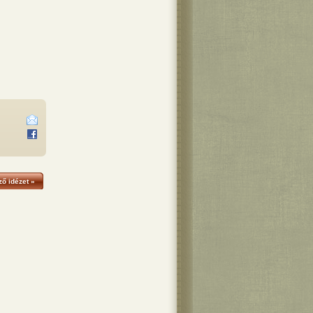
ő idézet »