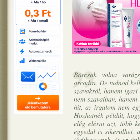
Bárcsak volna varázs
arcodra. De tudnod kell
szavakról, hanem igazi 
nem szavaiban, hanem 
hit, az irgalom nem eg
Hozhatnék példát, hogy
elég elérni azt, több k
egyedül is sikerülhet, 
téríthessenek, és az ön