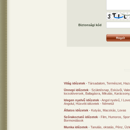
Biztonsági kód
Világ idézetek
-
Társadalom
,
Természet
,
Haz
Ünnepi idézetek
-
Születésnap
,
Esküvői
,
Vale
locsolóversek
,
Ballagásra
,
Mikulás
,
Karácsony
Idegen nyelvű idézetek
-
Angol nyelvű
,
I Lov
Angolul
,
Húsvéti idézetek - Németül
Állatos idézetek
-
Kutyás
,
Macskás
,
Lovas
Szórakoztató idézetek
-
Film
,
Humoros
,
Spor
Bormondások
Munka idézetek
-
Tanulás, oktatás
,
Pénz
,
Üzle