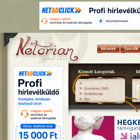
Idézetek
Szerzők
Kiemelt kategóriák
Id
»
»
Szerelmes SMS
»
Születésnap
»
Élet