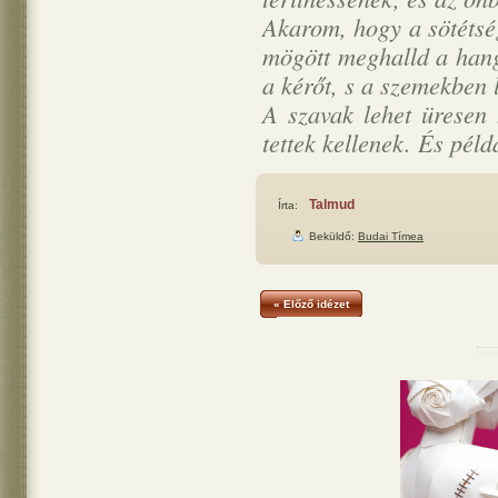
Akarom, hogy a sötétsé
mögött meghalld a hango
a kérőt, s a szemekben 
A szavak lehet üresen 
tettek kellenek. És péld
Talmud
Írta:
Beküldő:
Budai Tímea
« Előző idézet