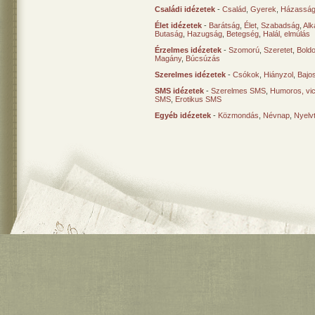
Családi idézetek
-
Család
,
Gyerek
,
Házasság
Élet idézetek
-
Barátság
,
Élet
,
Szabadság
,
Al
Butaság
,
Hazugság
,
Betegség
,
Halál, elmúlás
Érzelmes idézetek
-
Szomorú
,
Szeretet
,
Bold
Magány
,
Búcsúzás
Szerelmes idézetek
-
Csókok
,
Hiányzol
,
Bajo
SMS idézetek
-
Szerelmes SMS
,
Humoros, vi
SMS
,
Erotikus SMS
Egyéb idézetek
-
Közmondás
,
Névnap
,
Nyelv