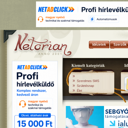
Idézetek
Szerzők
Kiemelt kategóriák
Id
»
»
Szerelmes SMS
»
Születésnap
»
Élet