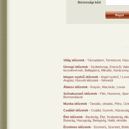
Biztonsági kód
Világ idézetek
-
Társadalom
,
Természet
,
Haz
Ünnepi idézetek
-
Születésnap
,
Esküvői
,
Vale
locsolóversek
,
Ballagásra
,
Mikulás
,
Karácsony
Idegen nyelvű idézetek
-
Angol nyelvű
,
I Lov
Angolul
,
Húsvéti idézetek - Németül
Állatos idézetek
-
Kutyás
,
Macskás
,
Lovas
Szórakoztató idézetek
-
Film
,
Humoros
,
Spor
Bormondások
Munka idézetek
-
Tanulás, oktatás
,
Pénz
,
Üzle
Családi idézetek
-
Család
,
Gyerek
,
Házasság
Élet idézetek
-
Barátság
,
Élet
,
Szabadság
,
Al
Butaság
,
Hazugság
,
Betegség
,
Halál, elmúlás
Érzelmes idézetek
-
Szomorú
,
Szeretet
,
Bold