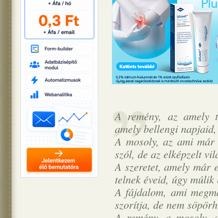
A remény, az amely té
amely bellengi napjaid,
A mosoly, az ami már 
szól, de az elképzelt vi
A szeretet, amely már 
telnek éveid, úgy múlik 
A fájdalom, ami megmar
szorítja, de nem söpörhe
A remény, a mosoly, a