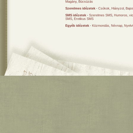
Magány
,
Búcsúzás
Szerelmes idézetek
-
Csókok
,
Hiányzol
,
Bajo
SMS idézetek
-
Szerelmes SMS
,
Humoros, vi
SMS
,
Erotikus SMS
Egyéb idézetek
-
Közmondás
,
Névnap
,
Nyelv