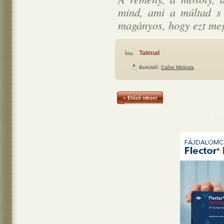
mind, ami a múltad s
magányos, hogy ezt me
Talmud
Írta:
Beküldő:
Csőre Melinda
« Előző idézet