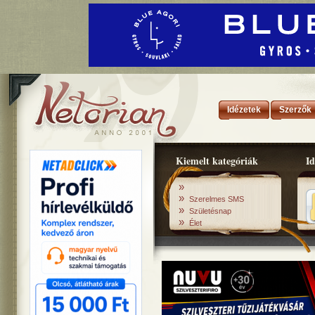
Idézetek
Szerzők
Kiemelt kategóriák
Id
»
»
Szerelmes SMS
»
Születésnap
»
Élet