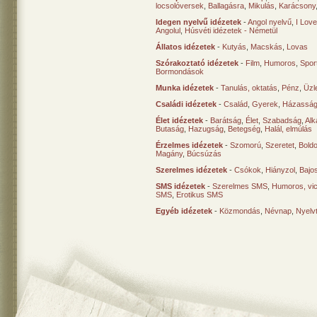
locsolóversek
,
Ballagásra
,
Mikulás
,
Karácsony
Idegen nyelvű idézetek
-
Angol nyelvű
,
I Lov
Angolul
,
Húsvéti idézetek - Németül
Állatos idézetek
-
Kutyás
,
Macskás
,
Lovas
Szórakoztató idézetek
-
Film
,
Humoros
,
Spor
Bormondások
Munka idézetek
-
Tanulás, oktatás
,
Pénz
,
Üzle
Családi idézetek
-
Család
,
Gyerek
,
Házasság
Élet idézetek
-
Barátság
,
Élet
,
Szabadság
,
Al
Butaság
,
Hazugság
,
Betegség
,
Halál, elmúlás
Érzelmes idézetek
-
Szomorú
,
Szeretet
,
Bold
Magány
,
Búcsúzás
Szerelmes idézetek
-
Csókok
,
Hiányzol
,
Bajo
SMS idézetek
-
Szerelmes SMS
,
Humoros, vi
SMS
,
Erotikus SMS
Egyéb idézetek
-
Közmondás
,
Névnap
,
Nyelv