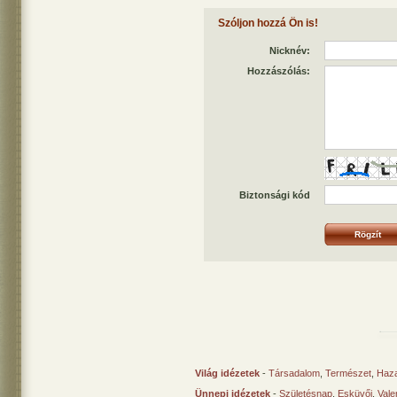
Szóljon hozzá Ön is!
Nicknév:
Hozzászólás:
Biztonsági kód
Világ idézetek
-
Társadalom
,
Természet
,
Haz
Ünnepi idézetek
-
Születésnap
,
Esküvői
,
Vale