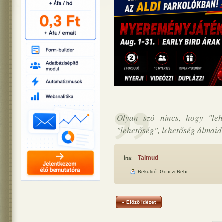
Olyan szó nincs, hogy "lehe
"lehetőség", lehetőség álmaid
Talmud
Írta:
Beküldő:
Gönczi Rebi
« Előző idézet