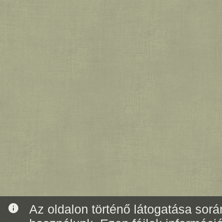
info
Az oldalon történő látogatása során