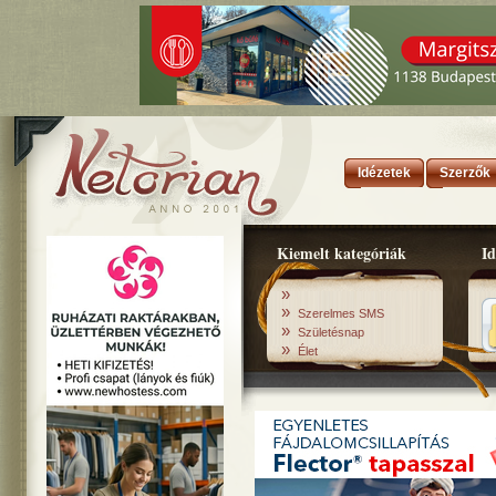
Idézetek
Szerzők
Kiemelt kategóriák
Id
»
»
Szerelmes SMS
»
Születésnap
»
Élet