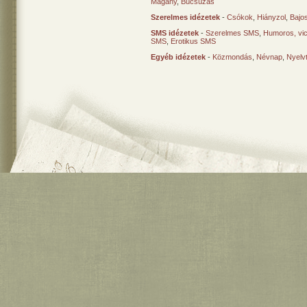
Magány
,
Búcsúzás
Szerelmes idézetek
-
Csókok
,
Hiányzol
,
Bajo
SMS idézetek
-
Szerelmes SMS
,
Humoros, vi
SMS
,
Erotikus SMS
Egyéb idézetek
-
Közmondás
,
Névnap
,
Nyelv