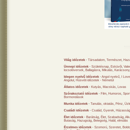
Világ idézetek
-
Társadalom
,
Természet
,
Haz
Ünnepi idézetek
-
Születésnap
,
Esküvői
,
Vale
locsolóversek
,
Ballagásra
,
Mikulás
,
Karácsony
Idegen nyelvű idézetek
-
Angol nyelvű
,
I Lov
Angolul
,
Húsvéti idézetek - Németül
Állatos idézetek
-
Kutyás
,
Macskás
,
Lovas
Szórakoztató idézetek
-
Film
,
Humoros
,
Spor
Bormondások
Munka idézetek
-
Tanulás, oktatás
,
Pénz
,
Üzle
Családi idézetek
-
Család
,
Gyerek
,
Házasság
Élet idézetek
-
Barátság
,
Élet
,
Szabadság
,
Al
Butaság
,
Hazugság
,
Betegség
,
Halál, elmúlás
Érzelmes idézetek
-
Szomorú
,
Szeretet
,
Bold