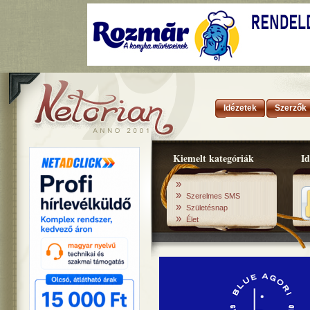
Idézetek
Szerzők
Kiemelt kategóriák
Id
»
»
Szerelmes SMS
»
Születésnap
»
Élet