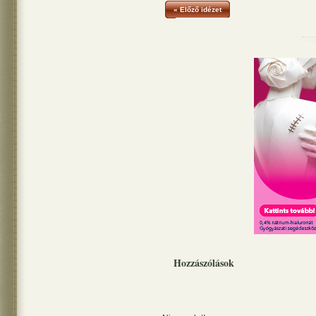
« Előző idézet
Hozzászólások