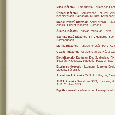
Világ idézetek
-
Társadalom
,
Természet
,
Haz
Ünnepi idézetek
-
Születésnap
,
Esküvői
,
Vale
locsolóversek
,
Ballagásra
,
Mikulás
,
Karácsony
Idegen nyelvű idézetek
-
Angol nyelvű
,
I Lov
Angolul
,
Húsvéti idézetek - Németül
Állatos idézetek
-
Kutyás
,
Macskás
,
Lovas
Szórakoztató idézetek
-
Film
,
Humoros
,
Spor
Bormondások
Munka idézetek
-
Tanulás, oktatás
,
Pénz
,
Üzle
Családi idézetek
-
Család
,
Gyerek
,
Házasság
Élet idézetek
-
Barátság
,
Élet
,
Szabadság
,
Al
Butaság
,
Hazugság
,
Betegség
,
Halál, elmúlás
Érzelmes idézetek
-
Szomorú
,
Szeretet
,
Bold
Magány
,
Búcsúzás
Szerelmes idézetek
-
Csókok
,
Hiányzol
,
Bajo
SMS idézetek
-
Szerelmes SMS
,
Humoros, vi
SMS
,
Erotikus SMS
Egyéb idézetek
-
Közmondás
,
Névnap
,
Nyelv