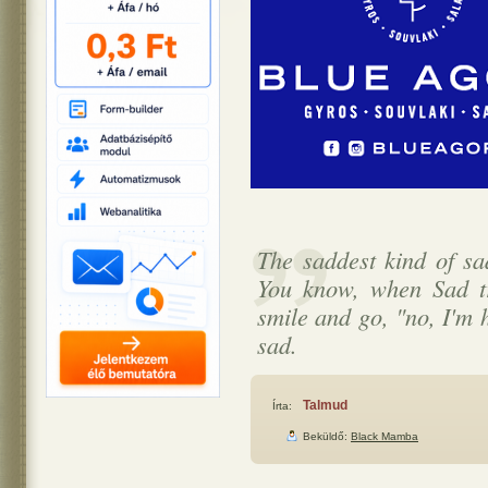
The saddest kind of sad
You know, when Sad tri
smile and go, "no, I'm 
sad.
Talmud
Írta:
Beküldő:
Black Mamba