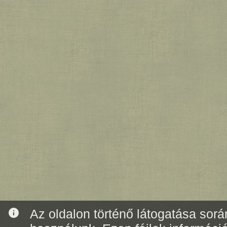
info
Az oldalon történő látogatása során