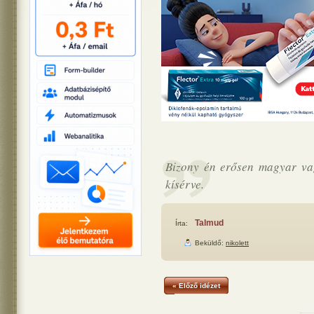
Bizony én erősen magyar vag
kísérve.
Talmud
Írta:
Beküldő:
nikolett
« Előző idézet