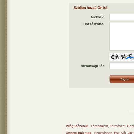
Szóljon hozzá Ön is!
Nicknév:
Hozzászólás:
Biztonsági kód
Világ idézetek
-
Társadalom
,
Természet
,
Haz
Ünnepi idézetek
-
Születésnap
,
Esküvői
,
Vale