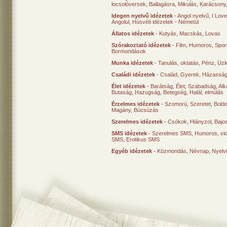
locsolóversek
,
Ballagásra
,
Mikulás
,
Karácsony
Idegen nyelvű idézetek
-
Angol nyelvű
,
I Lov
Angolul
,
Húsvéti idézetek - Németül
Állatos idézetek
-
Kutyás
,
Macskás
,
Lovas
Szórakoztató idézetek
-
Film
,
Humoros
,
Spor
Bormondások
Munka idézetek
-
Tanulás, oktatás
,
Pénz
,
Üzle
Családi idézetek
-
Család
,
Gyerek
,
Házasság
Élet idézetek
-
Barátság
,
Élet
,
Szabadság
,
Al
Butaság
,
Hazugság
,
Betegség
,
Halál, elmúlás
Érzelmes idézetek
-
Szomorú
,
Szeretet
,
Bold
Magány
,
Búcsúzás
Szerelmes idézetek
-
Csókok
,
Hiányzol
,
Bajo
SMS idézetek
-
Szerelmes SMS
,
Humoros, vi
SMS
,
Erotikus SMS
Egyéb idézetek
-
Közmondás
,
Névnap
,
Nyelv