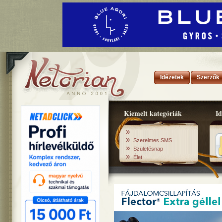
Idézetek
Szerzők
Kiemelt kategóriák
Id
»
»
Szerelmes SMS
»
Születésnap
»
Élet