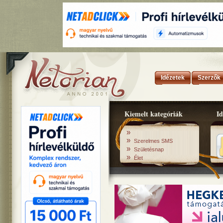
Idézetek
Szerzők
Kiemelt kategóriák
Id
»
»
Szerelmes SMS
»
Születésnap
»
Élet