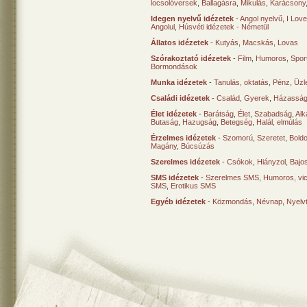
locsolóversek
,
Ballagásra
,
Mikulás
,
Karácsony
Idegen nyelvű idézetek
-
Angol nyelvű
,
I Lov
Angolul
,
Húsvéti idézetek - Németül
Állatos idézetek
-
Kutyás
,
Macskás
,
Lovas
Szórakoztató idézetek
-
Film
,
Humoros
,
Spor
Bormondások
Munka idézetek
-
Tanulás, oktatás
,
Pénz
,
Üzle
Családi idézetek
-
Család
,
Gyerek
,
Házasság
Élet idézetek
-
Barátság
,
Élet
,
Szabadság
,
Al
Butaság
,
Hazugság
,
Betegség
,
Halál, elmúlás
Érzelmes idézetek
-
Szomorú
,
Szeretet
,
Bold
Magány
,
Búcsúzás
Szerelmes idézetek
-
Csókok
,
Hiányzol
,
Bajo
SMS idézetek
-
Szerelmes SMS
,
Humoros, vi
SMS
,
Erotikus SMS
Egyéb idézetek
-
Közmondás
,
Névnap
,
Nyelv