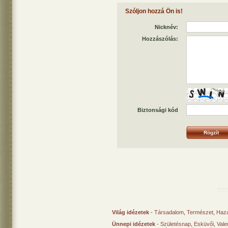
Szóljon hozzá Ön is!
Nicknév:
Hozzászólás:
Biztonsági kód
Világ idézetek
-
Társadalom
,
Természet
,
Haz
Ünnepi idézetek
-
Születésnap
,
Esküvői
,
Vale