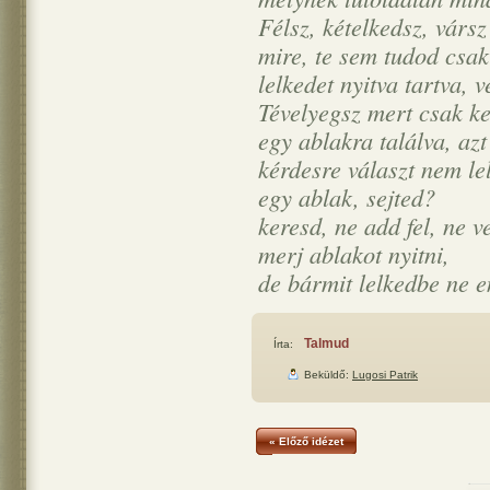
Félsz, kételkedsz, vársz
mire, te sem tudod csak
lelkedet nyitva tartva, 
Tévelyegsz mert csak k
egy ablakra találva, az
kérdesre választ nem le
egy ablak, sejted?
keresd, ne add fel, ne v
merj ablakot nyitni,
de bármit lelkedbe ne e
Talmud
Írta:
Beküldő:
Lugosi Patrik
« Előző idézet