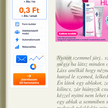
Nyitott szemmel járj.. 
mégis ha látsz minden 
Láss anélkül hogy nézn
hunyd le szemed, lelked
Én látok egy ablakot, z
kilincs, zár hiányzik c
kézzel nyitni nem lehet
egy ablak a semmiben s
melynek tuloldalán min