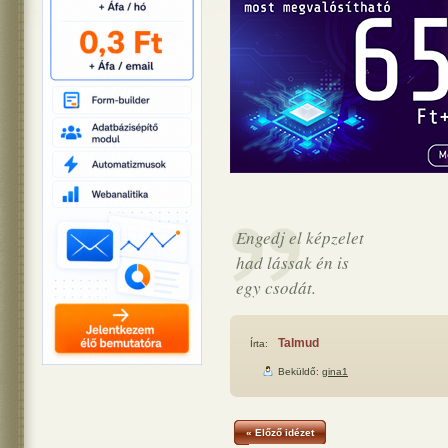
Engedj el képzelet
had lássak én is
egy csodát.
Talmud
Írta:
Beküldő:
gina1
« Előző idézet