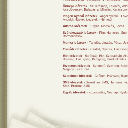
Ünnepi idézetek
-
Születésnap
,
Esküvői
,
Vale
locsolóversek
,
Ballagásra
,
Mikulás
,
Karácsony
Idegen nyelvű idézetek
-
Angol nyelvű
,
I Lov
Angolul
,
Húsvéti idézetek - Németül
Állatos idézetek
-
Kutyás
,
Macskás
,
Lovas
Szórakoztató idézetek
-
Film
,
Humoros
,
Spor
Bormondások
Munka idézetek
-
Tanulás, oktatás
,
Pénz
,
Üzle
Családi idézetek
-
Család
,
Gyerek
,
Házasság
Élet idézetek
-
Barátság
,
Élet
,
Szabadság
,
Al
Butaság
,
Hazugság
,
Betegség
,
Halál, elmúlás
Érzelmes idézetek
-
Szomorú
,
Szeretet
,
Bold
Magány
,
Búcsúzás
Szerelmes idézetek
-
Csókok
,
Hiányzol
,
Bajo
SMS idézetek
-
Szerelmes SMS
,
Humoros, vi
SMS
,
Erotikus SMS
Egyéb idézetek
-
Közmondás
,
Névnap
,
Nyelv