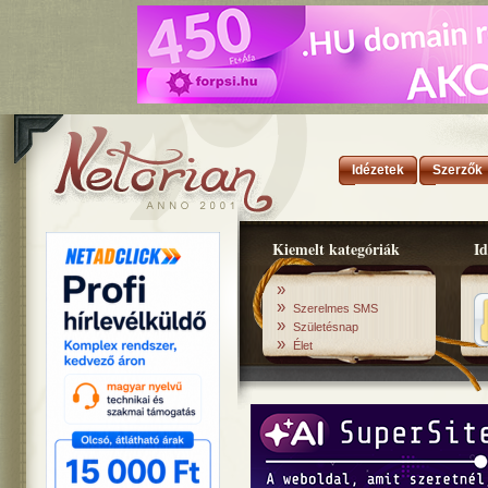
Idézetek
Szerzők
Kiemelt kategóriák
Id
»
»
Szerelmes SMS
»
Születésnap
»
Élet