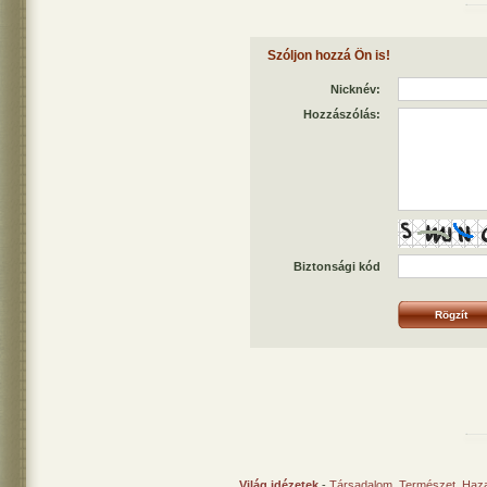
Szóljon hozzá Ön is!
Nicknév:
Hozzászólás:
Biztonsági kód
Világ idézetek
-
Társadalom
,
Természet
,
Haz