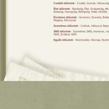
Családi idézetek
-
Család
,
Gyerek
,
Házasság
Élet idézetek
-
Barátság
,
Élet
,
Szabadság
,
Al
Butaság
,
Hazugság
,
Betegség
,
Halál, elmúlás
Érzelmes idézetek
-
Szomorú
,
Szeretet
,
Bold
Magány
,
Búcsúzás
Szerelmes idézetek
-
Csókok
,
Hiányzol
,
Bajo
SMS idézetek
-
Szerelmes SMS
,
Humoros, vi
SMS
,
Erotikus SMS
Egyéb idézetek
-
Közmondás
,
Névnap
,
Nyelv