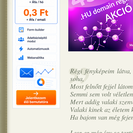
Régi fényképeim látva,
soha,
Most felnőtt fejjel lát
Semmi sem volt véletle
Mert addig valaki szen
Valaki kinek az életem 
Ha bajom van még fejem
Lesz ez még így se tart