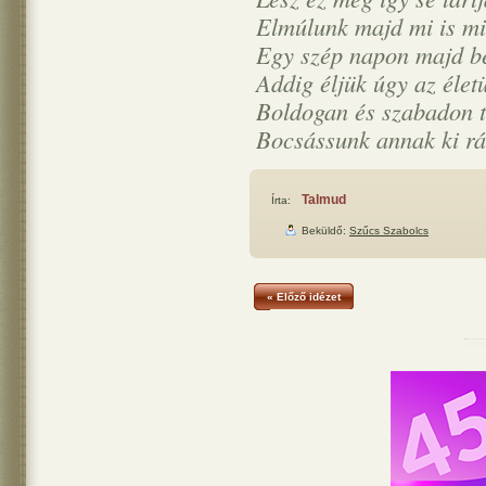
Elmúlunk majd mi is mi
Egy szép napon majd bé
Addig éljük úgy az éle
Boldogan és szabadon t
Bocsássunk annak ki rá
Talmud
Írta:
Beküldő:
Szűcs Szabolcs
« Előző idézet