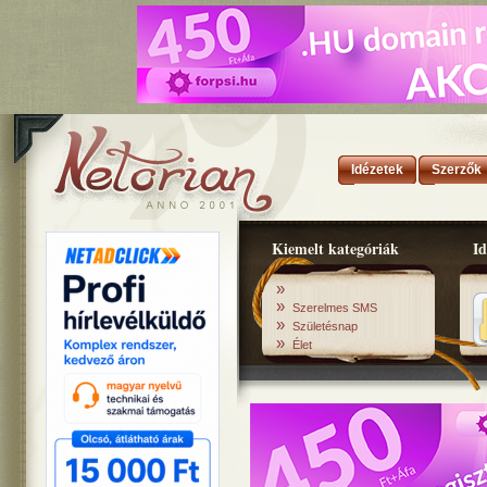
Idézetek
Szerzők
Kiemelt kategóriák
Id
»
»
Szerelmes SMS
»
Születésnap
»
Élet