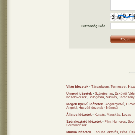
Biztonsági kód
Világ idézetek
-
Társadalom
,
Természet
,
Haz
Ünnepi idézetek
-
Születésnap
,
Esküvői
,
Vale
locsolóversek
,
Ballagásra
,
Mikulás
,
Karácsony
Idegen nyelvű idézetek
-
Angol nyelvű
,
I Lov
Angolul
,
Húsvéti idézetek - Németül
Állatos idézetek
-
Kutyás
,
Macskás
,
Lovas
Szórakoztató idézetek
-
Film
,
Humoros
,
Spor
Bormondások
Munka idézetek
-
Tanulás, oktatás
,
Pénz
,
Üzle