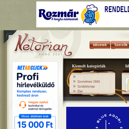
Idézetek
Szerzők
Kiemelt kategóriák
Id
»
»
Szerelmes SMS
»
Születésnap
»
Élet