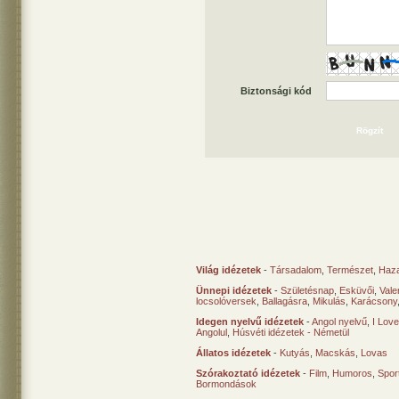
Biztonsági kód
Világ idézetek
-
Társadalom
,
Természet
,
Haz
Ünnepi idézetek
-
Születésnap
,
Esküvői
,
Vale
locsolóversek
,
Ballagásra
,
Mikulás
,
Karácsony
Idegen nyelvű idézetek
-
Angol nyelvű
,
I Lov
Angolul
,
Húsvéti idézetek - Németül
Állatos idézetek
-
Kutyás
,
Macskás
,
Lovas
Szórakoztató idézetek
-
Film
,
Humoros
,
Spor
Bormondások