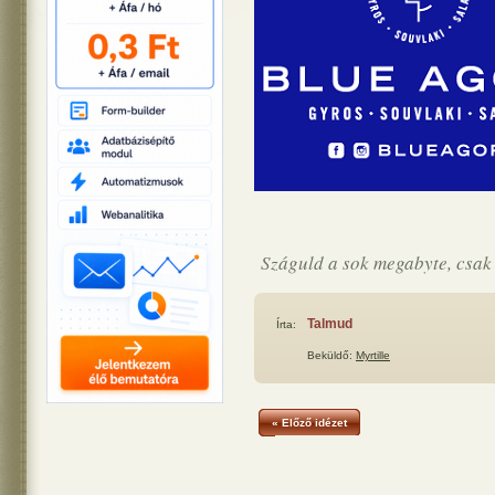
Száguld a sok megabyte, csak 
Talmud
Írta:
Beküldő:
Myrtille
« Előző idézet