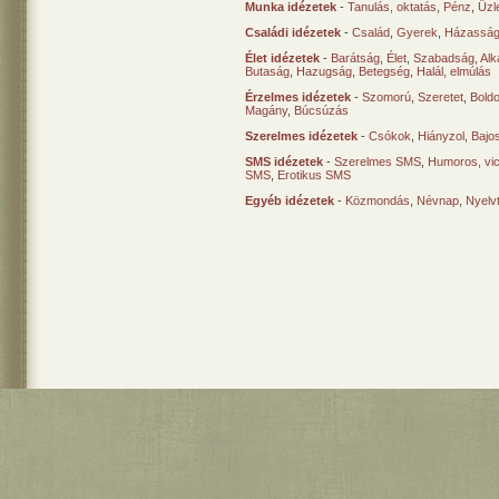
Munka idézetek
-
Tanulás, oktatás
,
Pénz
,
Üzle
Családi idézetek
-
Család
,
Gyerek
,
Házasság
Élet idézetek
-
Barátság
,
Élet
,
Szabadság
,
Al
Butaság
,
Hazugság
,
Betegség
,
Halál, elmúlás
Érzelmes idézetek
-
Szomorú
,
Szeretet
,
Bold
Magány
,
Búcsúzás
Szerelmes idézetek
-
Csókok
,
Hiányzol
,
Bajo
SMS idézetek
-
Szerelmes SMS
,
Humoros, vi
SMS
,
Erotikus SMS
Egyéb idézetek
-
Közmondás
,
Névnap
,
Nyelv