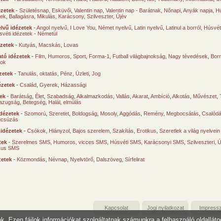
ézetek
-
Születésnap
,
Esküvői
,
Valentin nap
,
Valentin nap - Barátnak
,
Nőnapi
,
Anyák napja
,
Hú
sek
,
Ballagásra
,
Mikulás
,
Karácsony
,
Szilveszter, Újév
lvű idézetek
-
Angol nyelvű
,
I Love You
,
Német nyelvű
,
Latin nyelvű
,
Latinul a borról
,
Húsvéti
svéti idézetek - Németül
ézetek
-
Kutyás
,
Macskás
,
Lovas
tó idézetek
-
Film
,
Humoros
,
Sport
,
Forma-1
,
Futball világbajnokság
,
Nagy tévedések
,
Borr
ok
zetek
-
Tanulás, oktatás
,
Pénz
,
Üzleti
,
Jog
ézetek
-
Család
,
Gyerek
,
Házassági
tek
-
Barátság
,
Élet
,
Szabadság
,
Alkalmazkodás
,
Vallás
,
Akarat
,
Ambíció
,
Alkotás
,
Művészet
,
azugság
,
Betegség
,
Halál, elmúlás
dézetek
-
Szomorú
,
Szeretet
,
Boldogság
,
Mosoly
,
Aggódás
,
Remény
,
Megbocsátás
,
Csalód
úcsúzás
 idézetek
-
Csókok
,
Hiányzol
,
Bajos szerelem
,
Szakítás
,
Erotikus
,
Szeretlek a világ nyelvein
tek
-
Szerelmes SMS
,
Humoros, vicces SMS
,
Húsvéti SMS
,
Karácsonyi SMS
,
Szilveszteri, 
ikus SMS
zetek
-
Közmondás
,
Névnap
,
Nyelvtörő
,
Dalszöveg
,
Sírfelirat
Kapcsolat
Jogi nyilatkozat
Impress
unk. Ezen fájlok információkat szolgáltatnak számunkra a felhasználó oldallát