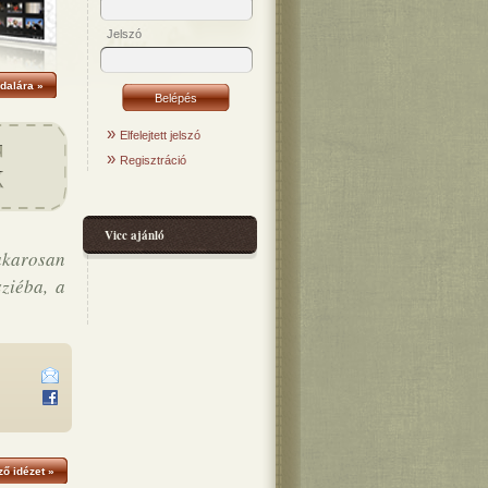
Jelszó
dalára »
»
Elfelejtett jelszó
»
Regisztráció
Vicc ajánló
akarosan
ziéba, a
ő idézet »