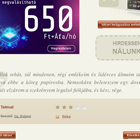
Idézet beágyazása webol
llok tehát, túl mindenen, régi emlékeim és lidérces álmaim t
va ebbe a köteg papirosba. Nemsokára beleteszem egy doss
iét elzárom a szekrényem legalsó fiókjába, és kész, vége.
Talmud
Beküldő:
Cs. Györgyi
Béke
ő idézet
Következ