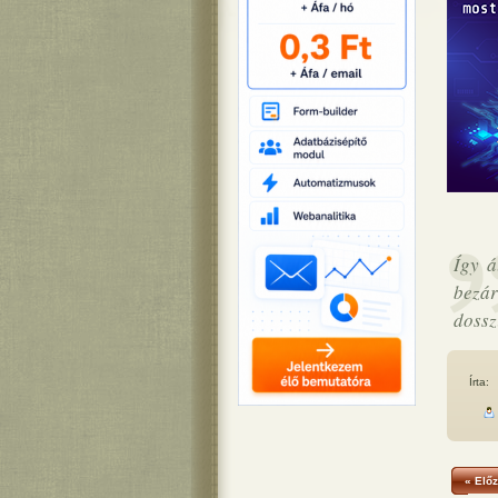
Így á
bezár
dossz
Írta:
« Előz