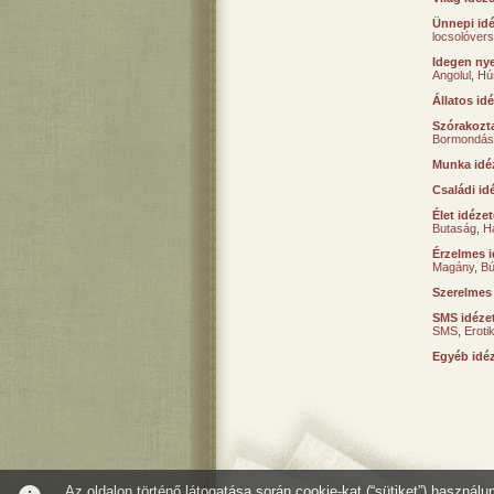
Ünnepi id
locsolóver
Idegen nye
Angolul
,
Hú
Állatos id
Szórakozta
Bormondás
Munka idé
Családi id
Élet idéze
Butaság
,
H
Érzelmes i
Magány
,
B
Szerelmes
SMS idéze
SMS
,
Erot
Egyéb idé
Az oldalon történő látogatása során cookie-kat (“sütiket”) használ