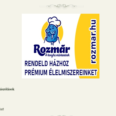
ászólások
at!