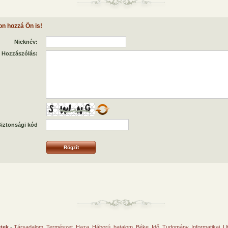
on hozzá Ön is!
Nicknév:
Hozzászólás:
iztonsági kód
etek
-
Társadalom
,
Természet
,
Haza
,
Háború, hatalom
,
Béke
,
Idő
,
Tudomány
,
Informatikai
,
U