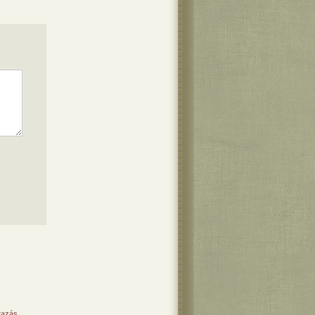
tazás