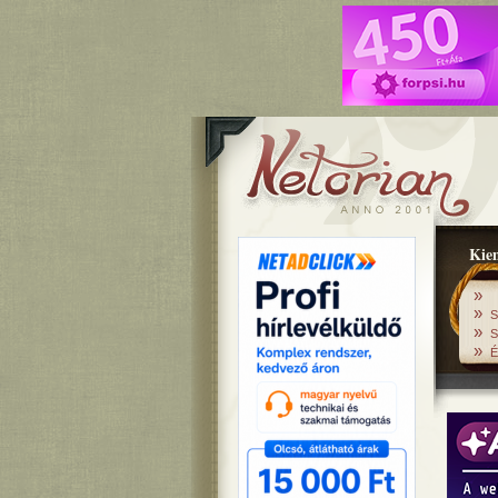
Kiem
»
»
S
»
S
»
É