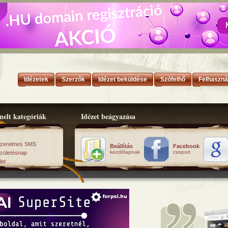
Idézetek
Szerzők
Idézet beküldése
Szófelhő
Felhaszná
elt kategóriák
Idézet beágyazása
zerelmes SMS
Beállítás
Facebook
kezdőlapnak
csoport
zületésnap
let