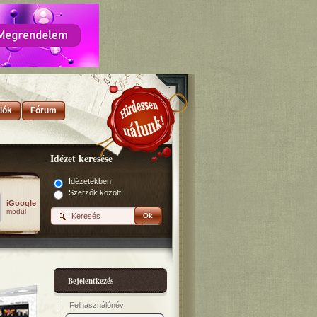
lók
Fórum
Idézet keresése
Idézetekben
Szerzők között
iGoogle
modul
Ok
Bejelentkezés
Felhasználónév