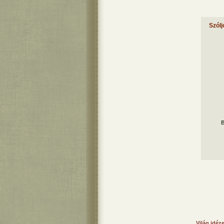
Szólj
B
Világ idéz