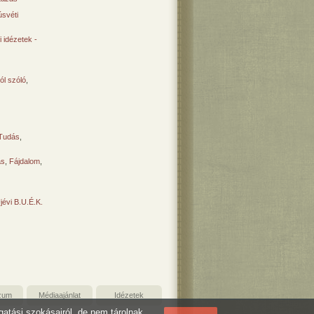
svéti
 idézetek -
ól szóló
,
Tudás
,
ás
,
Fájdalom
,
Újévi B.U.É.K.
zum
Médiaajánlat
Idézetek
ogatási szokásairól, de nem tárolnak