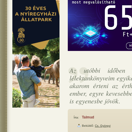
Az utóbbi időben r
lélektankönyveim egyik
akarom érteni az érth
ember, egyre kevesebbe
is egyenesbe jövök.
Talmud
Írta:
Beküldő:
Cs. Györgyi