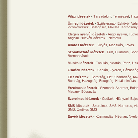
Világ idézetek
-
Társadalom
,
Természet
,
Haz
Ünnepi idézetek
-
Születésnap
,
Esküvői
,
Vale
locsolóversek
,
Ballagásra
,
Mikulás
,
Karácsony
Idegen nyelvű idézetek
-
Angol nyelvű
,
I Lov
Angolul
,
Húsvéti idézetek - Németül
Állatos idézetek
-
Kutyás
,
Macskás
,
Lovas
Szórakoztató idézetek
-
Film
,
Humoros
,
Spor
Bormondások
Munka idézetek
-
Tanulás, oktatás
,
Pénz
,
Üzle
Családi idézetek
-
Család
,
Gyerek
,
Házasság
Élet idézetek
-
Barátság
,
Élet
,
Szabadság
,
Al
Butaság
,
Hazugság
,
Betegség
,
Halál, elmúlás
Érzelmes idézetek
-
Szomorú
,
Szeretet
,
Bold
Magány
,
Búcsúzás
Szerelmes idézetek
-
Csókok
,
Hiányzol
,
Bajo
SMS idézetek
-
Szerelmes SMS
,
Humoros, vi
SMS
,
Erotikus SMS
Egyéb idézetek
-
Közmondás
,
Névnap
,
Nyelv