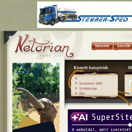
Idézetek
Szerzők
Kiemelt kategóriák
Id
»
»
Szerelmes SMS
»
Születésnap
»
Élet