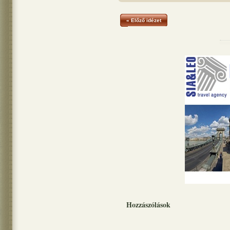
« Előző idézet
Hozzászólások