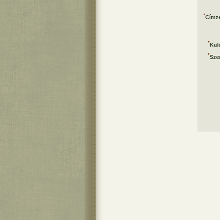
*
Címze
*
Kül
*
Sze