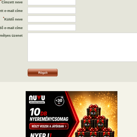
*
Címzett neve
tt e-mail címe
*
Küldő neve
dő e-mail címe
mélyes üzenet
Rögzít