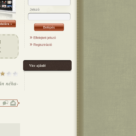
Jelszó
dalára »
»
Elfelejtett jelszó
»
Regisztráció
Vicc ajánló
pán néha-