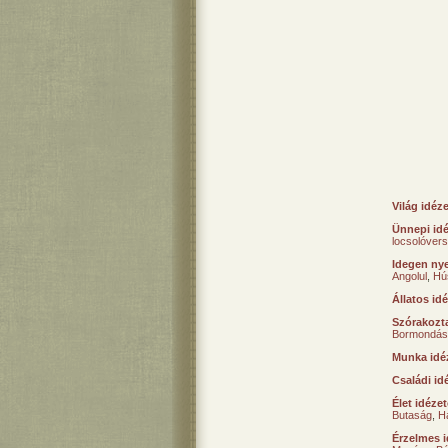
Világ idéz
Ünnepi id
locsolóver
Idegen nye
Angolul
,
Hú
Állatos id
Szórakozta
Bormondás
Munka idé
Családi id
Élet idéze
Butaság
,
H
Érzelmes i