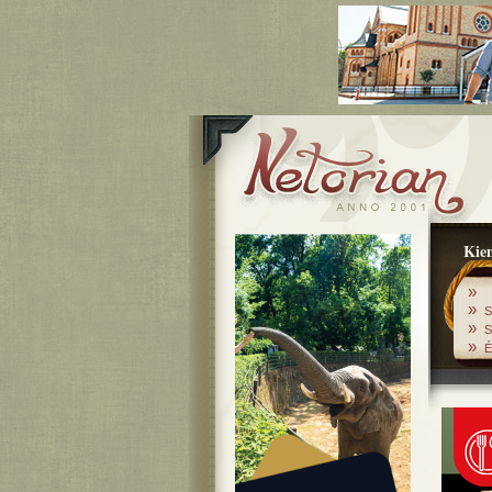
Kiem
»
»
S
»
S
»
É