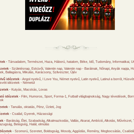
etek
-
Társadalom
,
Természet
,
Haza
,
Háború, hatalom
,
Béke
,
Idő
,
Tudomány
,
Informatikai
,
U
ézetek
-
Születésnap
,
Esküvői
,
Valentin nap
,
Valentin nap - Barátnak
,
Nőnapi
,
Anyák napja
,
Hú
sek
,
Ballagásra
,
Mikulás
,
Karácsony
,
Szilveszter, Újév
lvű idézetek
-
Angol nyelvű
,
I Love You
,
Német nyelvű
,
Latin nyelvű
,
Latinul a borról
,
Húsvéti
svéti idézetek - Németül
ézetek
-
Kutyás
,
Macskás
,
Lovas
tó idézetek
-
Film
,
Humoros
,
Sport
,
Forma-1
,
Futball világbajnokság
,
Nagy tévedések
,
Borr
ok
zetek
-
Tanulás, oktatás
,
Pénz
,
Üzleti
,
Jog
ézetek
-
Család
,
Gyerek
,
Házassági
tek
-
Barátság
,
Élet
,
Szabadság
,
Alkalmazkodás
,
Vallás
,
Akarat
,
Ambíció
,
Alkotás
,
Művészet
,
azugság
,
Betegség
,
Halál, elmúlás
dézetek
-
Szomorú
,
Szeretet
,
Boldogság
,
Mosoly
,
Aggódás
,
Remény
,
Megbocsátás
,
Csalód