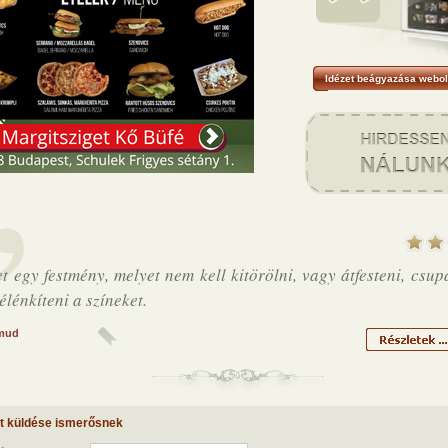
Idézet beágyazása webol
et egy festmény, melyet nem kell kitörölni, vagy átfesteni, csu
élénkíteni a színeket.
mud
et küldése ismerősnek