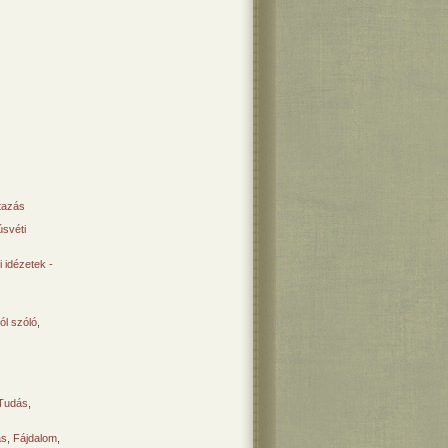
tazás
svéti
 idézetek -
ól szóló
,
Tudás
,
ás
,
Fájdalom
,