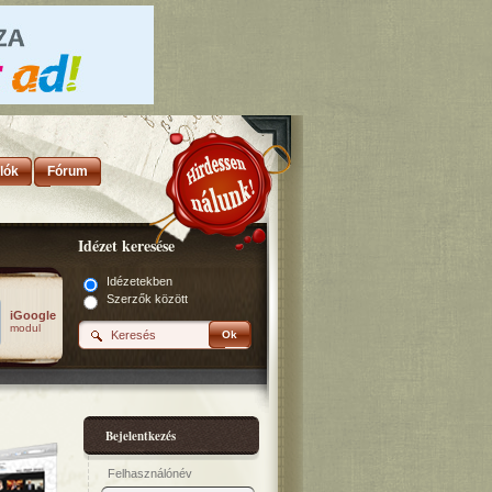
lók
Fórum
Idézet keresése
Idézetekben
Szerzők között
iGoogle
modul
Ok
Bejelentkezés
Felhasználónév