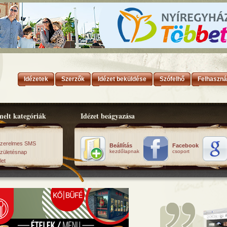
Idézetek
Szerzők
Idézet beküldése
Szófelhő
Felhaszná
elt kategóriák
Idézet beágyazása
zerelmes SMS
Beállítás
Facebook
kezdőlapnak
csoport
zületésnap
let