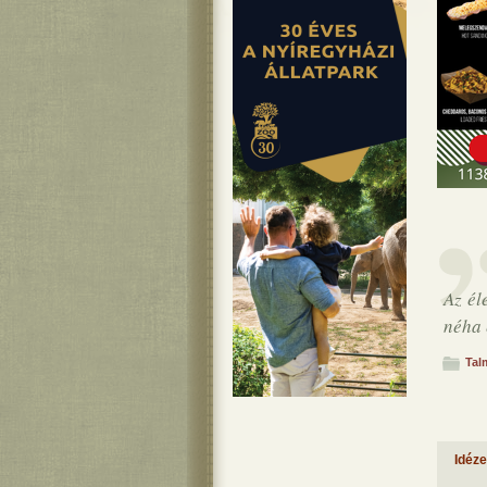
Az él
néha 
Tal
Idéz