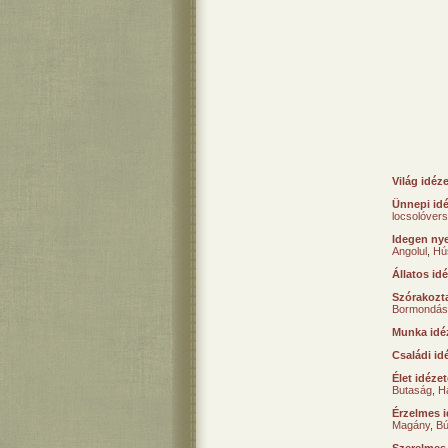
Világ idéz
Ünnepi id
locsolóver
Idegen nye
Angolul
,
Hú
Állatos id
Szórakozta
Bormondás
Munka idé
Családi id
Élet idéze
Butaság
,
H
Érzelmes i
Magány
,
B