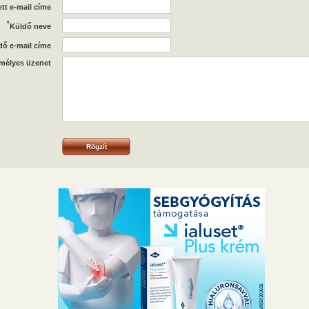
tt e-mail címe
*
Küldő neve
dő e-mail címe
mélyes üzenet
Rögzít