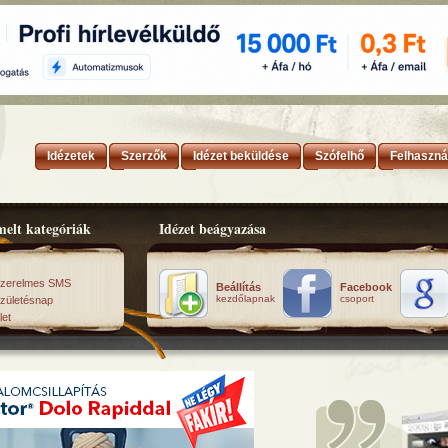
Idézetek
Szerzők
Idézet beküldése
Szófelhő
Felhaszná
elt kategóriák
Idézet beágyazása
zerelmes SMS
Beállítás
Facebook
kezdőlapnak
csoport
zületésnap
let