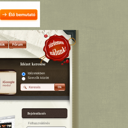
lók
Fórum
Idézet keresése
Idézetekben
Szerzők között
iGoogle
modul
Ok
Bejelentkezés
Felhasználónév