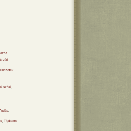
tazás
svéti
 idézetek -
ól szóló
,
Tudás
,
ás
,
Fájdalom
,