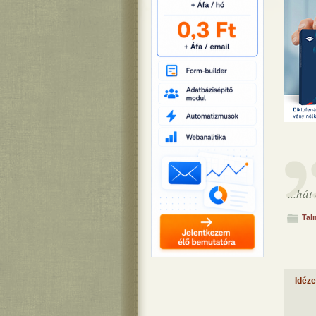
...há
Tal
Idéz