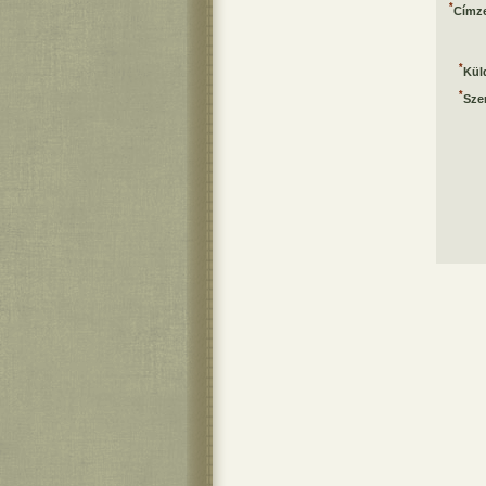
*
Címze
*
Kül
*
Sze