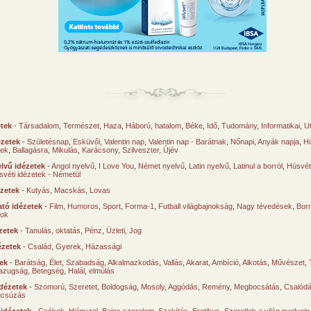
etek
-
Társadalom
,
Természet
,
Haza
,
Háború, hatalom
,
Béke
,
Idő
,
Tudomány
,
Informatikai
,
U
ézetek
-
Születésnap
,
Esküvői
,
Valentin nap
,
Valentin nap - Barátnak
,
Nőnapi
,
Anyák napja
,
Hú
sek
,
Ballagásra
,
Mikulás
,
Karácsony
,
Szilveszter, Újév
lvű idézetek
-
Angol nyelvű
,
I Love You
,
Német nyelvű
,
Latin nyelvű
,
Latinul a borról
,
Húsvéti
svéti idézetek - Németül
ézetek
-
Kutyás
,
Macskás
,
Lovas
tó idézetek
-
Film
,
Humoros
,
Sport
,
Forma-1
,
Futball világbajnokság
,
Nagy tévedések
,
Borr
ok
zetek
-
Tanulás, oktatás
,
Pénz
,
Üzleti
,
Jog
ézetek
-
Család
,
Gyerek
,
Házassági
tek
-
Barátság
,
Élet
,
Szabadság
,
Alkalmazkodás
,
Vallás
,
Akarat
,
Ambíció
,
Alkotás
,
Művészet
,
azugság
,
Betegség
,
Halál, elmúlás
dézetek
-
Szomorú
,
Szeretet
,
Boldogság
,
Mosoly
,
Aggódás
,
Remény
,
Megbocsátás
,
Csalód
úcsúzás