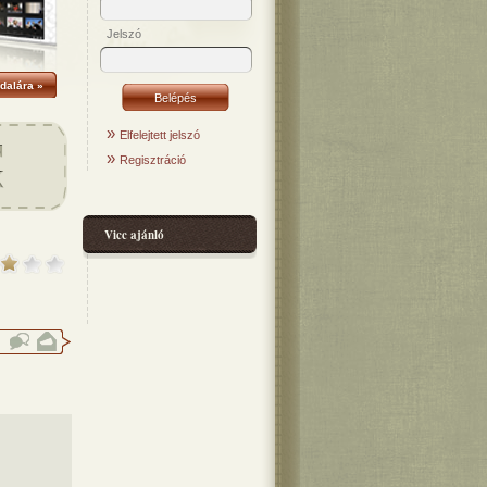
Jelszó
dalára »
»
Elfelejtett jelszó
»
Regisztráció
Vicc ajánló