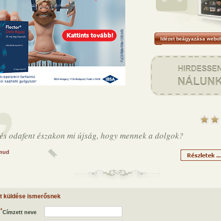
Idézet beágyazása webol
t és odafent északon mi újság, hogy mennek a dolgok?
mud
et küldése ismerősnek
*
Címzett neve