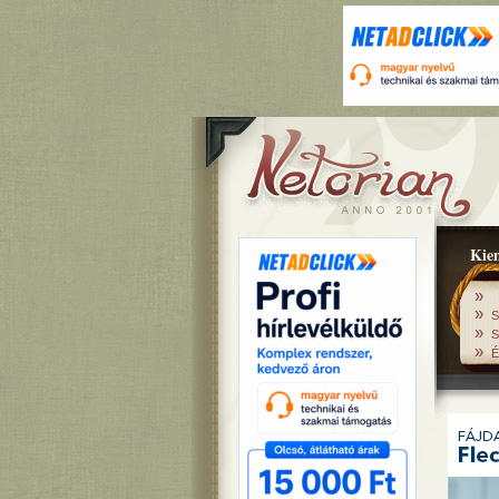
Kiem
»
»
S
»
S
»
É