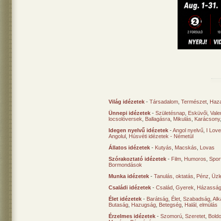
Világ idézetek
-
Társadalom
,
Természet
,
Haz
Ünnepi idézetek
-
Születésnap
,
Esküvői
,
Vale
locsolóversek
,
Ballagásra
,
Mikulás
,
Karácsony
Idegen nyelvű idézetek
-
Angol nyelvű
,
I Lov
Angolul
,
Húsvéti idézetek - Németül
Állatos idézetek
-
Kutyás
,
Macskás
,
Lovas
Szórakoztató idézetek
-
Film
,
Humoros
,
Spor
Bormondások
Munka idézetek
-
Tanulás, oktatás
,
Pénz
,
Üzle
Családi idézetek
-
Család
,
Gyerek
,
Házasság
Élet idézetek
-
Barátság
,
Élet
,
Szabadság
,
Al
Butaság
,
Hazugság
,
Betegség
,
Halál, elmúlás
Érzelmes idézetek
-
Szomorú
,
Szeretet
,
Bold