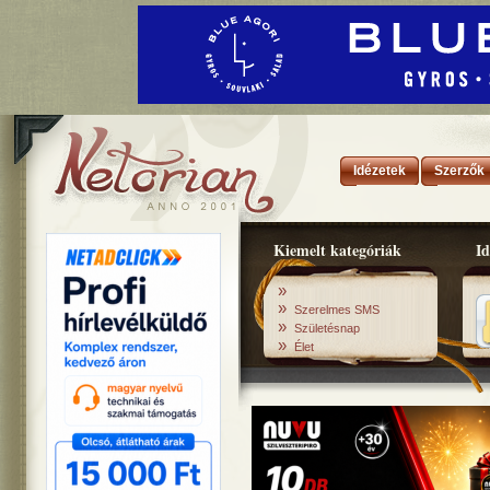
Idézetek
Szerzők
Kiemelt kategóriák
Id
»
»
Szerelmes SMS
»
Születésnap
»
Élet