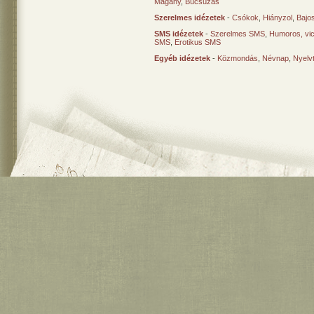
Magány
,
Búcsúzás
Szerelmes idézetek
-
Csókok
,
Hiányzol
,
Bajo
SMS idézetek
-
Szerelmes SMS
,
Humoros, vi
SMS
,
Erotikus SMS
Egyéb idézetek
-
Közmondás
,
Névnap
,
Nyelv