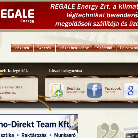
Idézetek
Szerzők
Idézet beküldése
Szófelhő
Felhaszná
elt kategóriák
Idézet beágyazása
zerelmes SMS
Beállítás
Facebook
kezdőlapnak
csoport
zületésnap
let