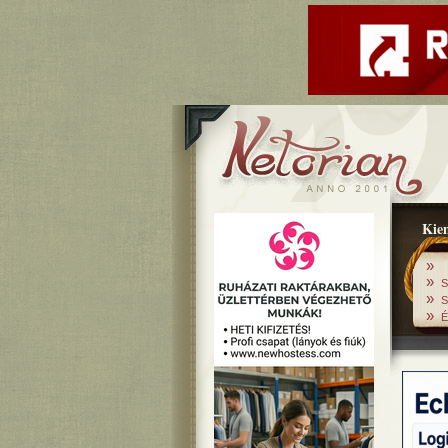
Kiem
»
»
S
»
S
»
É