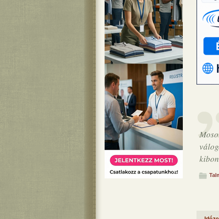
Mosol
válo
kibon
Tal