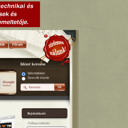
lók
Fórum
Idézet keresése
Idézetekben
Szerzők között
iGoogle
modul
Ok
Bejelentkezés
Felhasználónév