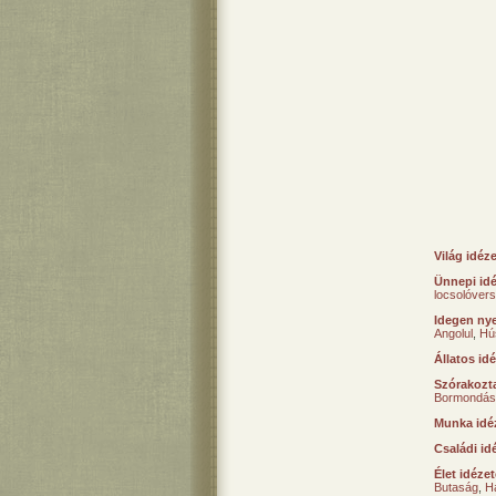
Világ idéz
Ünnepi id
locsolóver
Idegen nye
Angolul
,
Hú
Állatos id
Szórakozta
Bormondás
Munka idé
Családi id
Élet idéze
Butaság
,
H