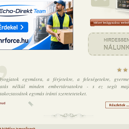
Idézet beágyazása webol
yogjatok egymásra, a férjetekre, a feleségetekre, gyermek
gatás nélkül minden embertársatokra - s ez segít maj
takoztassátok egymás iránti szereteteteket.
mud