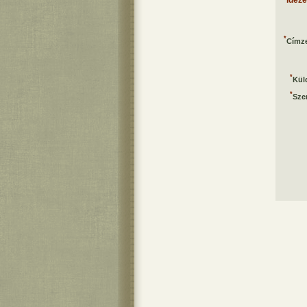
Idéz
*
Címze
*
Kül
*
Sze