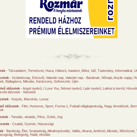
etek
-
Társadalom
,
Természet
,
Haza
,
Háború, hatalom
,
Béke
,
Idő
,
Tudomány
,
Informatikai
,
U
ézetek
-
Születésnap
,
Esküvői
,
Valentin nap
,
Valentin nap - Barátnak
,
Nőnapi
,
Anyák napja
,
Hú
sek
,
Ballagásra
,
Mikulás
,
Karácsony
,
Szilveszter, Újév
lvű idézetek
-
Angol nyelvű
,
I Love You
,
Német nyelvű
,
Latin nyelvű
,
Latinul a borról
,
Húsvéti
svéti idézetek - Németül
ézetek
-
Kutyás
,
Macskás
,
Lovas
tó idézetek
-
Film
,
Humoros
,
Sport
,
Forma-1
,
Futball világbajnokság
,
Nagy tévedések
,
Borr
ok
zetek
-
Tanulás, oktatás
,
Pénz
,
Üzleti
,
Jog
ézetek
-
Család
,
Gyerek
,
Házassági
tek
-
Barátság
,
Élet
,
Szabadság
,
Alkalmazkodás
,
Vallás
,
Akarat
,
Ambíció
,
Alkotás
,
Művészet
,
azugság
,
Betegség
,
Halál, elmúlás