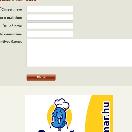
et küldése ismerősnek
*
Címzett neve
tt e-mail címe
*
Küldő neve
dő e-mail címe
mélyes üzenet
Rögzít