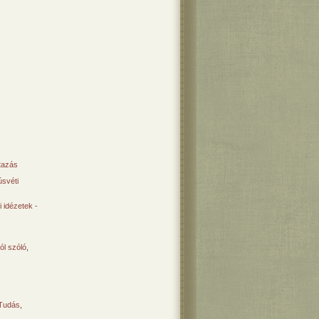
tazás
svéti
 idézetek -
ól szóló
,
Tudás
,