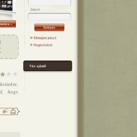
Jelszó
dalára »
»
Elfelejtett jelszó
»
Regisztráció
Vicc ajánló
eitekre,
d, hogy