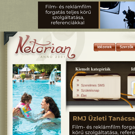
Idézetek
Szerzők
Kiemelt kategóriák
Id
»
»
Szerelmes SMS
»
Születésnap
»
Élet