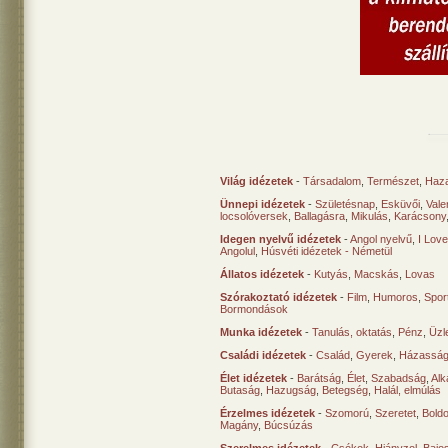
Világ idézetek
-
Társadalom
,
Természet
,
Haz
Ünnepi idézetek
-
Születésnap
,
Esküvői
,
Vale
locsolóversek
,
Ballagásra
,
Mikulás
,
Karácsony
Idegen nyelvű idézetek
-
Angol nyelvű
,
I Lov
Angolul
,
Húsvéti idézetek - Németül
Állatos idézetek
-
Kutyás
,
Macskás
,
Lovas
Szórakoztató idézetek
-
Film
,
Humoros
,
Spor
Bormondások
Munka idézetek
-
Tanulás, oktatás
,
Pénz
,
Üzle
Családi idézetek
-
Család
,
Gyerek
,
Házasság
Élet idézetek
-
Barátság
,
Élet
,
Szabadság
,
Al
Butaság
,
Hazugság
,
Betegség
,
Halál, elmúlás
Érzelmes idézetek
-
Szomorú
,
Szeretet
,
Bold
Magány
,
Búcsúzás