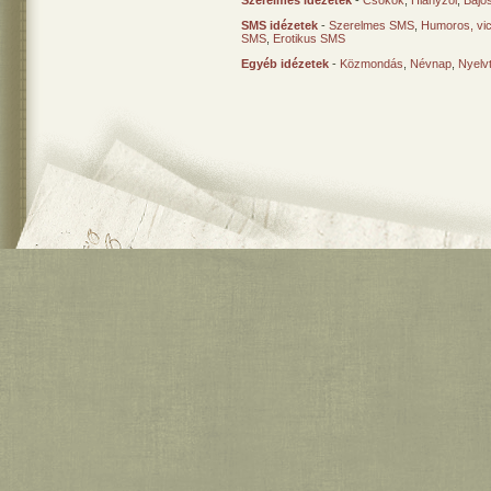
Szerelmes idézetek
-
Csókok
,
Hiányzol
,
Bajo
SMS idézetek
-
Szerelmes SMS
,
Humoros, vi
SMS
,
Erotikus SMS
Egyéb idézetek
-
Közmondás
,
Névnap
,
Nyelv