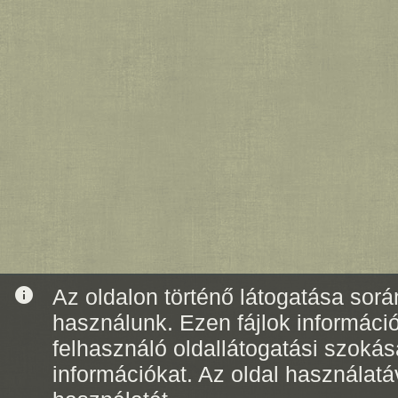
info
Az oldalon történő látogatása során
használunk. Ezen fájlok informáci
felhasználó oldallátogatási szoká
információkat. Az oldal használatá