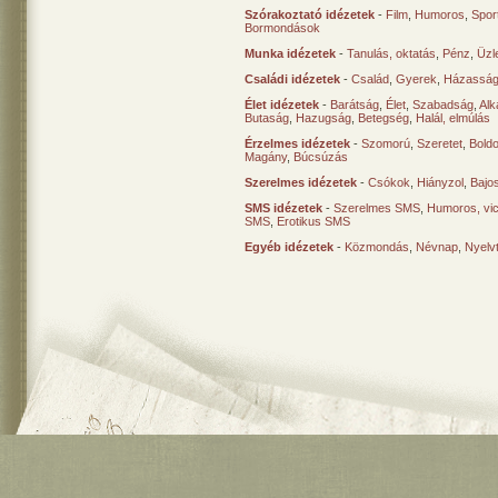
Szórakoztató idézetek
-
Film
,
Humoros
,
Spor
Bormondások
Munka idézetek
-
Tanulás, oktatás
,
Pénz
,
Üzle
Családi idézetek
-
Család
,
Gyerek
,
Házasság
Élet idézetek
-
Barátság
,
Élet
,
Szabadság
,
Al
Butaság
,
Hazugság
,
Betegség
,
Halál, elmúlás
Érzelmes idézetek
-
Szomorú
,
Szeretet
,
Bold
Magány
,
Búcsúzás
Szerelmes idézetek
-
Csókok
,
Hiányzol
,
Bajo
SMS idézetek
-
Szerelmes SMS
,
Humoros, vi
SMS
,
Erotikus SMS
Egyéb idézetek
-
Közmondás
,
Névnap
,
Nyelv