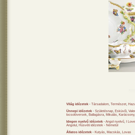
Világ idézetek
-
Társadalom
,
Természet
,
Haz
Ünnepi idézetek
-
Születésnap
,
Esküvői
,
Vale
locsolóversek
,
Ballagásra
,
Mikulás
,
Karácsony
Idegen nyelvű idézetek
-
Angol nyelvű
,
I Lov
Angolul
,
Húsvéti idézetek - Németül
Állatos idézetek
-
Kutyás
,
Macskás
,
Lovas