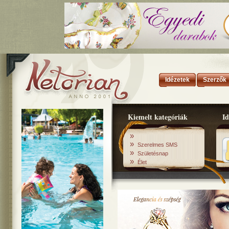
Idézetek
Szerzők
Kiemelt kategóriák
Id
»
»
Szerelmes SMS
»
Születésnap
»
Élet