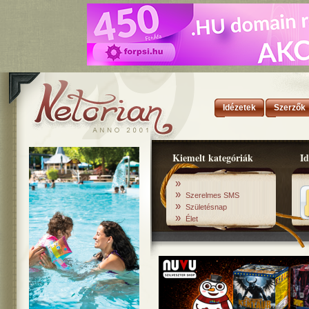
Idézetek
Szerzők
Kiemelt kategóriák
Id
»
»
Szerelmes SMS
»
Születésnap
»
Élet