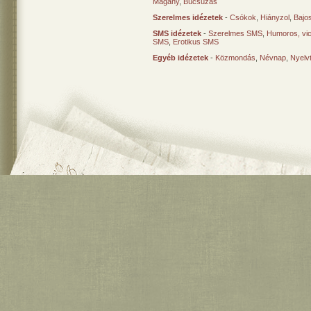
Magány
,
Búcsúzás
Szerelmes idézetek
-
Csókok
,
Hiányzol
,
Bajo
SMS idézetek
-
Szerelmes SMS
,
Humoros, vi
SMS
,
Erotikus SMS
Egyéb idézetek
-
Közmondás
,
Névnap
,
Nyelv