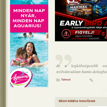
Az a legköltségesebb os
nyilvánvalóan hamis dologba
Talmud
Idézet küldése ismerősnek