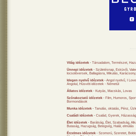
Világ idézetek
-
Társadalom
,
Természet
,
Haz
Ünnepi idézetek
-
Születésnap
,
Esküvői
,
Vale
locsolóversek
,
Ballagásra
,
Mikulás
,
Karácsony
Idegen nyelvű idézetek
-
Angol nyelvű
,
I Lov
Angolul
,
Húsvéti idézetek - Németül
Állatos idézetek
-
Kutyás
,
Macskás
,
Lovas
Szórakoztató idézetek
-
Film
,
Humoros
,
Spor
Bormondások
Munka idézetek
-
Tanulás, oktatás
,
Pénz
,
Üzle
Családi idézetek
-
Család
,
Gyerek
,
Házasság
Élet idézetek
-
Barátság
,
Élet
,
Szabadság
,
Al
Butaság
,
Hazugság
,
Betegség
,
Halál, elmúlás
Érzelmes idézetek
-
Szomorú
,
Szeretet
,
Bold