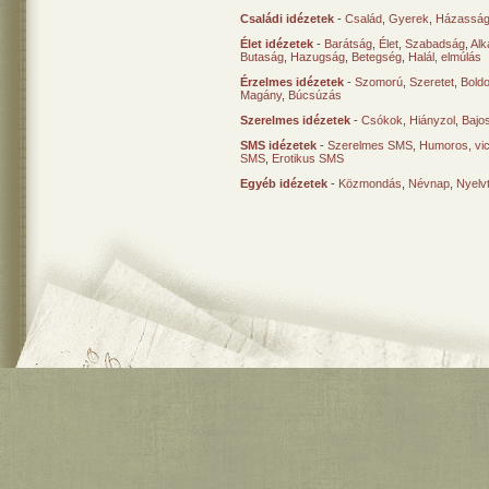
Családi idézetek
-
Család
,
Gyerek
,
Házasság
Élet idézetek
-
Barátság
,
Élet
,
Szabadság
,
Al
Butaság
,
Hazugság
,
Betegség
,
Halál, elmúlás
Érzelmes idézetek
-
Szomorú
,
Szeretet
,
Bold
Magány
,
Búcsúzás
Szerelmes idézetek
-
Csókok
,
Hiányzol
,
Bajo
SMS idézetek
-
Szerelmes SMS
,
Humoros, vi
SMS
,
Erotikus SMS
Egyéb idézetek
-
Közmondás
,
Névnap
,
Nyelv