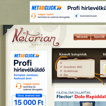
Idézetek
Szerzők
Kiemelt kategóriák
Id
»
»
Szerelmes SMS
»
Születésnap
»
Élet