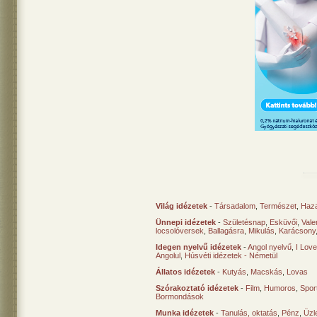
Világ idézetek
-
Társadalom
,
Természet
,
Haz
Ünnepi idézetek
-
Születésnap
,
Esküvői
,
Vale
locsolóversek
,
Ballagásra
,
Mikulás
,
Karácsony
Idegen nyelvű idézetek
-
Angol nyelvű
,
I Lov
Angolul
,
Húsvéti idézetek - Németül
Állatos idézetek
-
Kutyás
,
Macskás
,
Lovas
Szórakoztató idézetek
-
Film
,
Humoros
,
Spor
Bormondások
Munka idézetek
-
Tanulás, oktatás
,
Pénz
,
Üzle