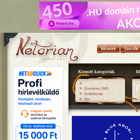
Idézetek
Szerzők
Kiemelt kategóriák
Id
»
»
Szerelmes SMS
»
Születésnap
»
Élet