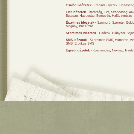
Családi idézetek
-
Család
,
Gyerek
,
Házasság
Élet idézetek
-
Barátság
,
Élet
,
Szabadság
,
Al
Butaság
,
Hazugság
,
Betegség
,
Halál, elmúlás
Érzelmes idézetek
-
Szomorú
,
Szeretet
,
Bold
Magány
,
Búcsúzás
Szerelmes idézetek
-
Csókok
,
Hiányzol
,
Bajo
SMS idézetek
-
Szerelmes SMS
,
Humoros, vi
SMS
,
Erotikus SMS
Egyéb idézetek
-
Közmondás
,
Névnap
,
Nyelv