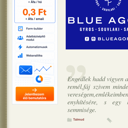
Engedlek hadd vigyen a
remél,fáj szivem mind
vereségem,emlékeim
enyhítésére, s egy
semmisége.
Talmud