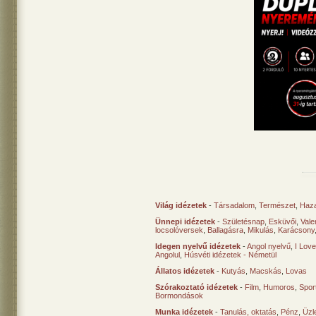
Világ idézetek
-
Társadalom
,
Természet
,
Haz
Ünnepi idézetek
-
Születésnap
,
Esküvői
,
Vale
locsolóversek
,
Ballagásra
,
Mikulás
,
Karácsony
Idegen nyelvű idézetek
-
Angol nyelvű
,
I Lov
Angolul
,
Húsvéti idézetek - Németül
Állatos idézetek
-
Kutyás
,
Macskás
,
Lovas
Szórakoztató idézetek
-
Film
,
Humoros
,
Spor
Bormondások
Munka idézetek
-
Tanulás, oktatás
,
Pénz
,
Üzle