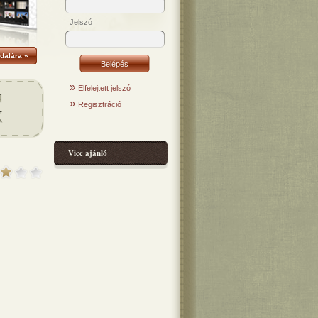
Jelszó
dalára »
»
Elfelejtett jelszó
»
Regisztráció
Vicc ajánló