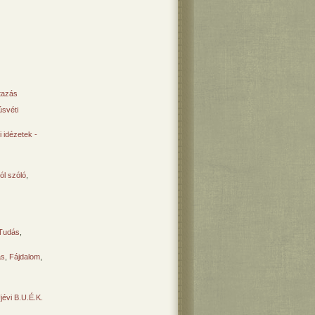
tazás
svéti
 idézetek -
ól szóló
,
Tudás
,
ás
,
Fájdalom
,
Újévi B.U.É.K.