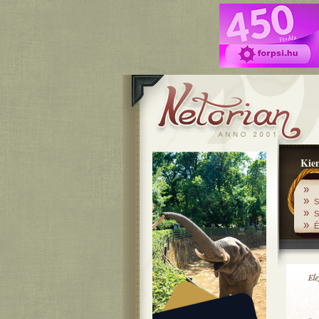
Kiem
»
»
S
»
S
»
É