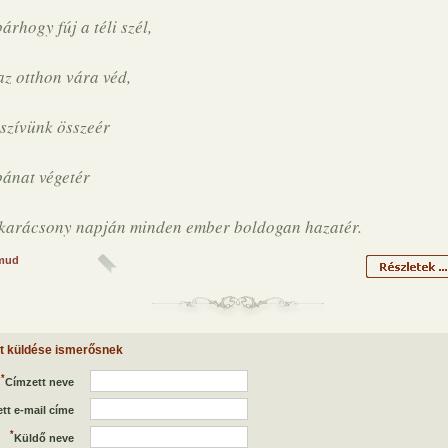
árhogy fúj a téli szél,
az otthon vára véd,
szívünk összeér
bánat végetér
karácsony napján minden ember boldogan hazatér.
mud
et küldése ismerősnek
*
Címzett neve
tt e-mail címe
*
Küldő neve