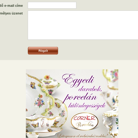
dő e-mail címe
mélyes üzenet
Rögzít