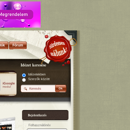
lók
Fórum
Idézet keresése
Idézetekben
Szerzők között
iGoogle
modul
Ok
Bejelentkezés
Felhasználónév