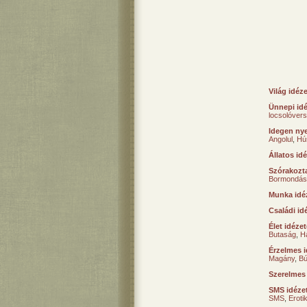
Világ idéz
Ünnepi id
locsolóver
Idegen nye
Angolul
,
Hú
Állatos id
Szórakozta
Bormondás
Munka idé
Családi id
Élet idéze
Butaság
,
H
Érzelmes i
Magány
,
B
Szerelmes
SMS idéze
SMS
,
Erot