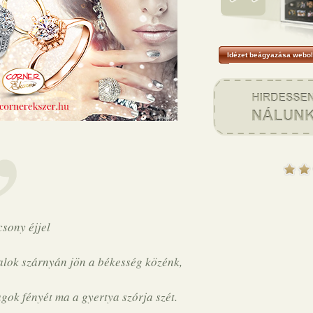
Idézet beágyazása webol
sony éjjel
lok szárnyán jön a békesség közénk,
agok fényét ma a gyertya szórja szét.