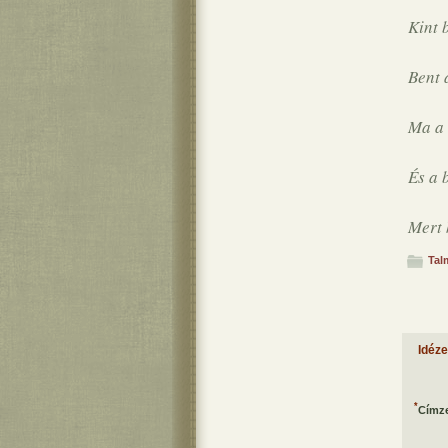
Kint b
Bent 
Ma a 
És a 
Mert 
Tal
Idéz
*
Címze