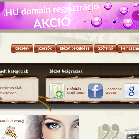
Idézetek
Szerzők
Idézet beküldése
Szófelhő
Felhaszná
elt kategóriák
Idézet beágyazása
zerelmes SMS
Beállítás
Facebook
kezdőlapnak
csoport
zületésnap
let