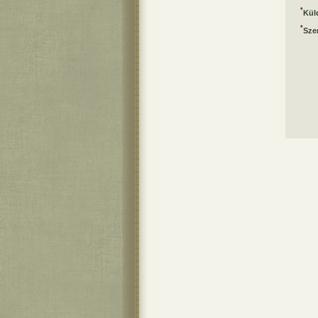
*
Kül
*
Sze