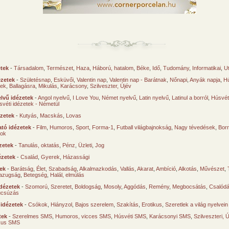
etek
-
Társadalom
,
Természet
,
Haza
,
Háború, hatalom
,
Béke
,
Idő
,
Tudomány
,
Informatikai
,
U
ézetek
-
Születésnap
,
Esküvői
,
Valentin nap
,
Valentin nap - Barátnak
,
Nőnapi
,
Anyák napja
,
Hú
sek
,
Ballagásra
,
Mikulás
,
Karácsony
,
Szilveszter, Újév
lvű idézetek
-
Angol nyelvű
,
I Love You
,
Német nyelvű
,
Latin nyelvű
,
Latinul a borról
,
Húsvéti
svéti idézetek - Németül
ézetek
-
Kutyás
,
Macskás
,
Lovas
tó idézetek
-
Film
,
Humoros
,
Sport
,
Forma-1
,
Futball világbajnokság
,
Nagy tévedések
,
Borr
ok
zetek
-
Tanulás, oktatás
,
Pénz
,
Üzleti
,
Jog
ézetek
-
Család
,
Gyerek
,
Házassági
tek
-
Barátság
,
Élet
,
Szabadság
,
Alkalmazkodás
,
Vallás
,
Akarat
,
Ambíció
,
Alkotás
,
Művészet
,
azugság
,
Betegség
,
Halál, elmúlás
dézetek
-
Szomorú
,
Szeretet
,
Boldogság
,
Mosoly
,
Aggódás
,
Remény
,
Megbocsátás
,
Csalód
úcsúzás
 idézetek
-
Csókok
,
Hiányzol
,
Bajos szerelem
,
Szakítás
,
Erotikus
,
Szeretlek a világ nyelvein
tek
-
Szerelmes SMS
,
Humoros, vicces SMS
,
Húsvéti SMS
,
Karácsonyi SMS
,
Szilveszteri, 
ikus SMS