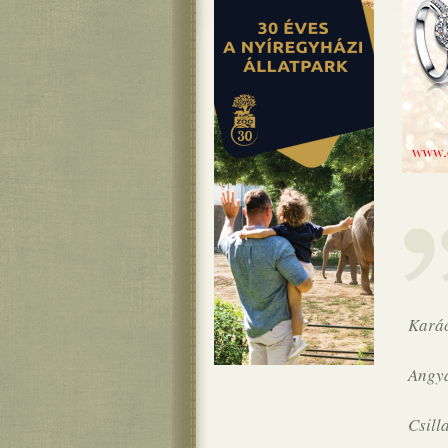
Karác
Angya
Csill