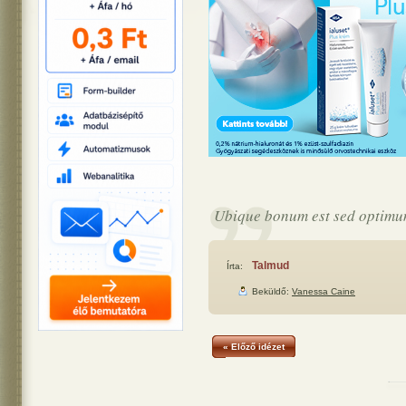
Ubique bonum est sed optimum
Talmud
Írta:
Beküldő:
Vanessa Caine
« Előző idézet