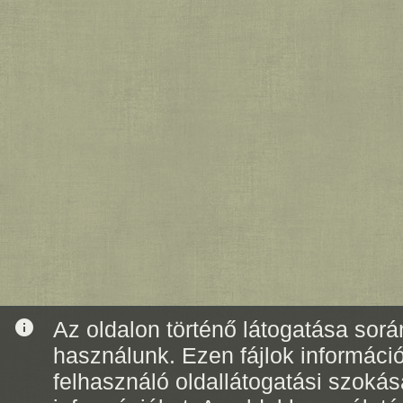
info
Az oldalon történő látogatása során
használunk. Ezen fájlok informáci
felhasználó oldallátogatási szoká