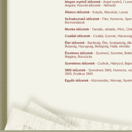
Idegen nyelvű idézetek
-
Angol nyelvű
,
I Lov
Angolul
,
Húsvéti idézetek - Németül
Állatos idézetek
-
Kutyás
,
Macskás
,
Lovas
Szórakoztató idézetek
-
Film
,
Humoros
,
Spor
Bormondások
Munka idézetek
-
Tanulás, oktatás
,
Pénz
,
Üzle
Családi idézetek
-
Család
,
Gyerek
,
Házasság
Élet idézetek
-
Barátság
,
Élet
,
Szabadság
,
Al
Butaság
,
Hazugság
,
Betegség
,
Halál, elmúlás
Érzelmes idézetek
-
Szomorú
,
Szeretet
,
Bold
Magány
,
Búcsúzás
Szerelmes idézetek
-
Csókok
,
Hiányzol
,
Bajo
SMS idézetek
-
Szerelmes SMS
,
Humoros, vi
SMS
,
Erotikus SMS
Egyéb idézetek
-
Közmondás
,
Névnap
,
Nyelv