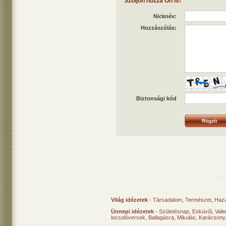
Szóljon hozzá Ön is!
Nicknév:
Hozzászólás:
Biztonsági kód
Világ idézetek
-
Társadalom
,
Természet
,
Haz
Ünnepi idézetek
-
Születésnap
,
Esküvői
,
Vale
locsolóversek
,
Ballagásra
,
Mikulás
,
Karácsony