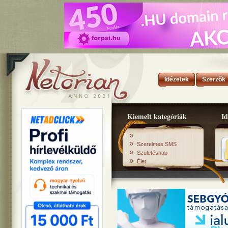
Idézetek
Szerzők
Kiemelt kategóriák
Id
»
»
Szerelmes SMS
»
Születésnap
»
Élet