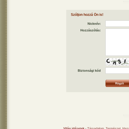
Szóljon hozzá Ön is!
Nicknév:
Hozzászólás:
Biztonsági kód
Világ idézetek
-
Társadalom
,
Természet
,
Haz