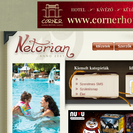
Idézetek
Szerzők
Kiemelt kategóriák
Id
»
»
Szerelmes SMS
»
Születésnap
»
Élet