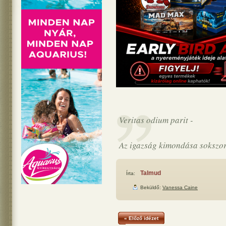
Veritas odium parit -
Az igazság kimondása sokszor 
Talmud
Írta:
Beküldő:
Vanessa Caine
« Előző idézet