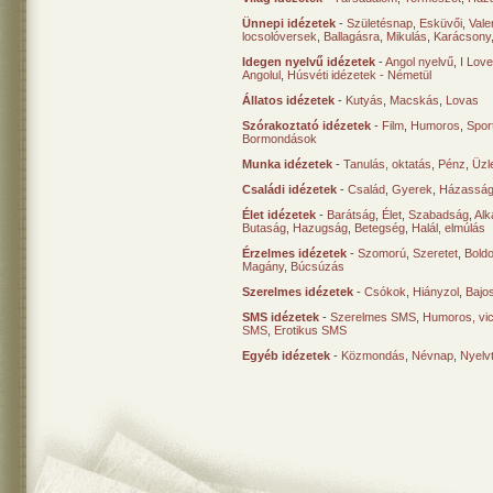
Ünnepi idézetek
-
Születésnap
,
Esküvői
,
Vale
locsolóversek
,
Ballagásra
,
Mikulás
,
Karácsony
Idegen nyelvű idézetek
-
Angol nyelvű
,
I Lov
Angolul
,
Húsvéti idézetek - Németül
Állatos idézetek
-
Kutyás
,
Macskás
,
Lovas
Szórakoztató idézetek
-
Film
,
Humoros
,
Spor
Bormondások
Munka idézetek
-
Tanulás, oktatás
,
Pénz
,
Üzle
Családi idézetek
-
Család
,
Gyerek
,
Házasság
Élet idézetek
-
Barátság
,
Élet
,
Szabadság
,
Al
Butaság
,
Hazugság
,
Betegség
,
Halál, elmúlás
Érzelmes idézetek
-
Szomorú
,
Szeretet
,
Bold
Magány
,
Búcsúzás
Szerelmes idézetek
-
Csókok
,
Hiányzol
,
Bajo
SMS idézetek
-
Szerelmes SMS
,
Humoros, vi
SMS
,
Erotikus SMS
Egyéb idézetek
-
Közmondás
,
Névnap
,
Nyelv