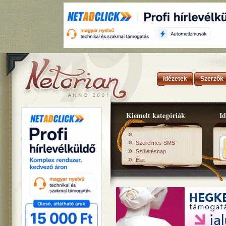
Idézetek
Szerzők
Kiemelt kategóriák
Id
»
»
Szerelmes SMS
»
Születésnap
»
Élet