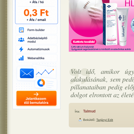
Volt idő, amikor úgy
alakulásának, sem pedig
pillanataiban pedig elő
dolgot elrontott az élet
Talmud
Írta:
Beküldő:
Tarjányi Edit