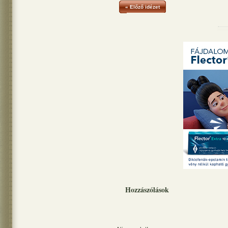
« Előző idézet
Hozzászólások