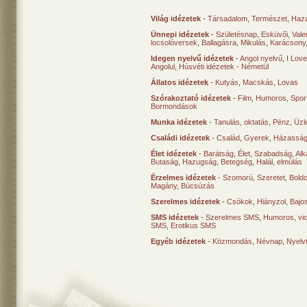
Világ idézetek
-
Társadalom
,
Természet
,
Haz
Ünnepi idézetek
-
Születésnap
,
Esküvői
,
Vale
locsolóversek
,
Ballagásra
,
Mikulás
,
Karácsony
Idegen nyelvű idézetek
-
Angol nyelvű
,
I Lov
Angolul
,
Húsvéti idézetek - Németül
Állatos idézetek
-
Kutyás
,
Macskás
,
Lovas
Szórakoztató idézetek
-
Film
,
Humoros
,
Spor
Bormondások
Munka idézetek
-
Tanulás, oktatás
,
Pénz
,
Üzle
Családi idézetek
-
Család
,
Gyerek
,
Házasság
Élet idézetek
-
Barátság
,
Élet
,
Szabadság
,
Al
Butaság
,
Hazugság
,
Betegség
,
Halál, elmúlás
Érzelmes idézetek
-
Szomorú
,
Szeretet
,
Bold
Magány
,
Búcsúzás
Szerelmes idézetek
-
Csókok
,
Hiányzol
,
Bajo
SMS idézetek
-
Szerelmes SMS
,
Humoros, vi
SMS
,
Erotikus SMS
Egyéb idézetek
-
Közmondás
,
Névnap
,
Nyelv