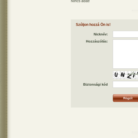
Nincs adat!
Szóljon hozzá Ön is!
Nicknév:
Hozzászólás:
Biztonsági kód