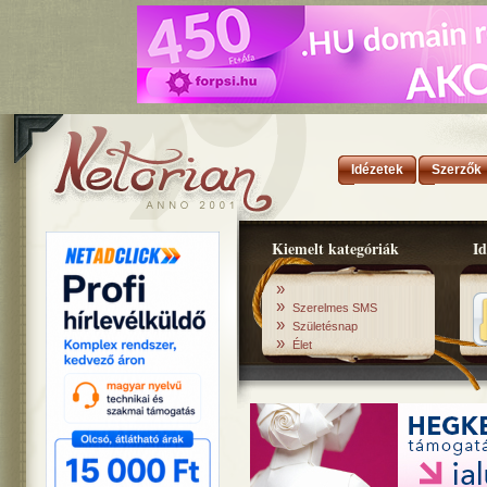
Idézetek
Szerzők
Kiemelt kategóriák
Id
»
»
Szerelmes SMS
»
Születésnap
»
Élet