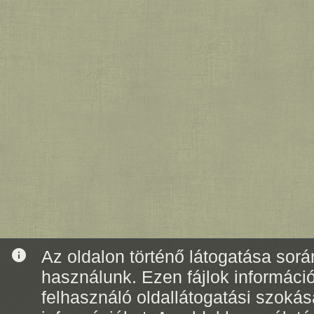
info
Az oldalon történő látogatása során
használunk. Ezen fájlok informáci
felhasználó oldallátogatási szoká