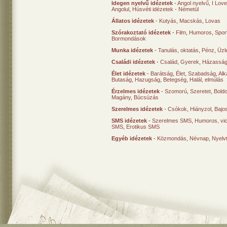
Idegen nyelvű idézetek
-
Angol nyelvű
,
I Lov
Angolul
,
Húsvéti idézetek - Németül
Állatos idézetek
-
Kutyás
,
Macskás
,
Lovas
Szórakoztató idézetek
-
Film
,
Humoros
,
Spor
Bormondások
Munka idézetek
-
Tanulás, oktatás
,
Pénz
,
Üzle
Családi idézetek
-
Család
,
Gyerek
,
Házasság
Élet idézetek
-
Barátság
,
Élet
,
Szabadság
,
Al
Butaság
,
Hazugság
,
Betegség
,
Halál, elmúlás
Érzelmes idézetek
-
Szomorú
,
Szeretet
,
Bold
Magány
,
Búcsúzás
Szerelmes idézetek
-
Csókok
,
Hiányzol
,
Bajo
SMS idézetek
-
Szerelmes SMS
,
Humoros, vi
SMS
,
Erotikus SMS
Egyéb idézetek
-
Közmondás
,
Névnap
,
Nyelv