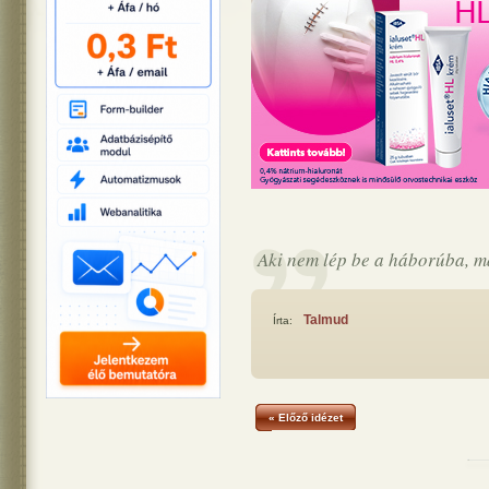
Aki nem lép be a háborúba, má
Talmud
Írta:
« Előző idézet