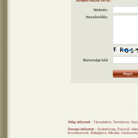
Szóljon hozzá Ön is!
Nicknév:
Hozzászólás:
Biztonsági kód
Világ idézetek
-
Társadalom
,
Természet
,
Haz
Ünnepi idézetek
-
Születésnap
,
Esküvői
,
Vale
locsolóversek
,
Ballagásra
,
Mikulás
,
Karácsony